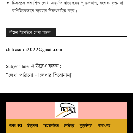
চিত্রসূত্রে প্রকাশিত লেখা অনুমতি ছাড়া হুবহু পুনঃপ্রকাশ, সংকলনভুক্ত বা
বাণিজ্যিকভাবে ব্যবহার নিরুৎসাহিত করে।
নীচের ইমেইলে লেখা পাঠান:
chitrosutra2022@gmail.com
Subject line-এ উল্লেখ করুন:
“লেখা পাঠানো – [লেখার শিরোনাম]”
প্রথম পাতা
চিত্রকলা
আলোকচিত্র
চলচ্চিত্র
মুক্তচিন্তা
সাক্ষাৎকার