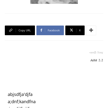
Copy URL
Facebook
X
পরবর্তী নিবন্ধ
Ashit 2.2
abjsdfja'djfa
a;dnf;kandfna