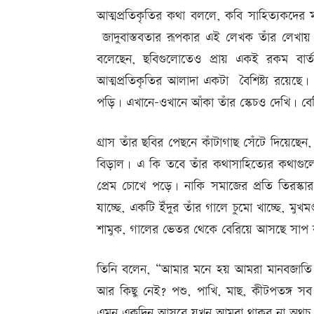
আত্মপ্রতিকৃতির কথা বললে, কবি সাহিত্যকদের ম
জাদুবাস্তবতার রূপকার এই লেখক তাঁর লেখায় য
বলেছেন, ছবিগুলোতেও প্রায় একই রকম বার্তা 
আত্মপ্রতিকৃতির আলাদা একটা বৈশিষ্ট্য রয়েছে।
পড়ি। এখানে-ওখানে আঁকা তাঁর স্কেচও দেখি। বে
গ্রাস তাঁর ছবির পেছনে কাঁটাগাছ সেঁটে দিয়েছে
বিড়াল। এ কি তবে তাঁর কথাসাহিত্যের কথাগুল
প্রেম চোখে পড়ে। নাকি সমাজের প্রতি তিরস্ক
যাচ্ছে, একটি ইঁদুর তাঁর গালে চুমো খাচ্ছে, 
শামুক, গালের ভেতর থেকে বেরিয়ে আসছে সাপ 
তিনি বলেন, “আমার মনে হয় আমরা মানবজাতি সম
আর কিছু নেই? পশু, পাখি, মাছ, কীটপতঙ্গ সব
এমন একদিন আসবে যখন আমরা থাকব না অথচ আম