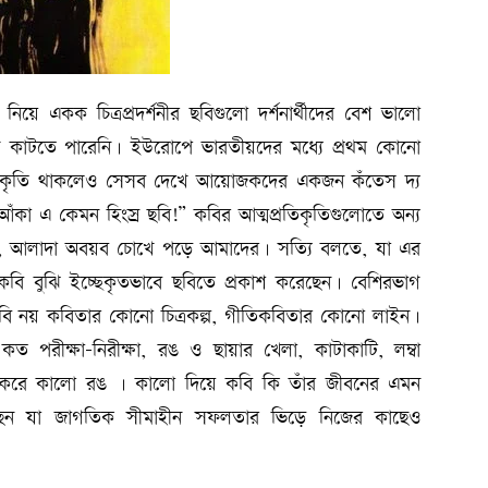
়ে একক চিত্রপ্রদর্শনীর ছবিগুলো দর্শনার্থীদের বেশ ভালো
 কাটতে পারেনি। ইউরোপে ভারতীয়দের মধ্যে প্রথম কোনো
্রতিকৃতি থাকলেও সেসব দেখে আয়োজকদের একজন কঁতেস দ্য
তের আঁকা এ কেমন হিংস্র ছবি!” কবির আত্মপ্রতিকৃতিগুলোতে অন্য
ারা, আলাদা অবয়ব চোখে পড়ে আমাদের। সত্যি বলতে, যা এর
ি বুঝি ইচ্ছেকৃতভাবে ছবিতে প্রকাশ করেছেন। বেশিরভাগ
ি নয় কবিতার কোনো চিত্রকল্প, গীতিকবিতার কোনো লাইন।
ত পরীক্ষা-নিরীক্ষা, রঙ ও ছায়ার খেলা, কাটাকাটি, লম্বা
েষ করে কালো রঙ । কালো দিয়ে কবি কি তাঁর জীবনের এমন
ছেন যা জাগতিক সীমাহীন সফলতার ভিড়ে নিজের কাছেও