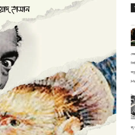
মেজ
নির্
মানু
Jul
রঘু