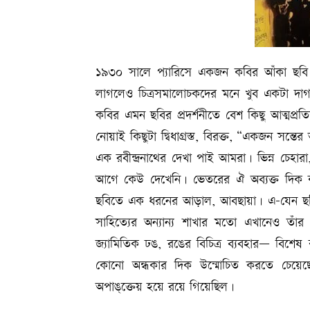
১৯৩০ সালে প্যারিসে একজন কবির আঁকা ছবি নিয
লাগলেও চিত্রসমালোচকদের মনে খুব একটা দাগ
কবির এমন ছবির প্রদর্শনীতে বেশ কিছু আত্মপ
নোয়াই কিছুটা দ্বিধাগ্রস্ত, বিরক্ত, “একজন সন্
এক রবীন্দ্রনাথের দেখা পাই আমরা। ভিন্ন চেহ
আগে কেউ দেখেনি। ভেতরের ঐ অব্যক্ত দিক কব
ছবিতে এক ধরনের আড়াল, আবছায়া। এ-যেন ছব
সাহিত্যের অন্যান্য শাখার মতো এখানেও তাঁর ক
জ্যামিতিক ঢঙ, রঙের বিচিত্র ব্যবহার— বিশ
কোনো অন্ধকার দিক উন্মোচিত করতে চেয়ে
অপাঙ্‌ক্তেয় হয়ে রয়ে গিয়েছিল।