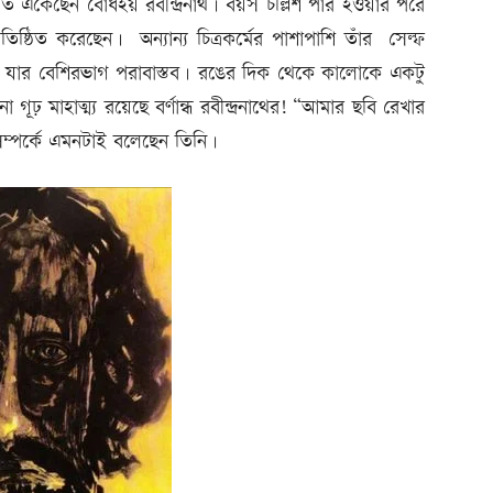
ৃতি এঁকেছেন বোধহয় রবীন্দ্রনাথ। বয়স চল্লিশ পার হওয়ার পরে
তিষ্ঠিত করেছেন। অন্যান্য চিত্রকর্মের পাশাপাশি তাঁর সেল্ফ
য়। যার বেশিরভাগ পরাবাস্তব। রঙের দিক থেকে কালোকে একটু
ঢ় মাহাত্ম্য রয়েছে বর্ণান্ধ রবীন্দ্রনাথের! “আমার ছবি রেখার
ম্পর্কে এমনটাই বলেছেন তিনি।