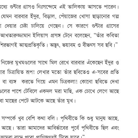
ধ্যে গুন্টার গ্রাসও নিঃসন্দেহে এই তালিকায় আসতে পারেন।
েমন বারবার ইঁদুর, বিড়াল, পেঁয়াজের খোসা ছাড়ানোর গল্প
দেয়ার চেষ্টা চালিয়ে গেছেন। সে কারণে গুন্টার গ্রাসের
 আখতারুজ্জামান ইলিয়াস প্রসঙ্গ টেনে বলেছেন, “তাঁর কবিতা
শিরভাগই আত্মপ্রতিকৃতি। অদ্ভুৎ, ভয়াবহ ও বীভৎস সব ছবি।”
ন, নিজের মুখমণ্ডলের সাথে মিল রেখে বারবার এঁকেছেন ইঁদুর ও
োর চিত্রায়িত রূপ! লেখার মতো তাঁর ছবিতেও এ-সবের প্রতি
ার বা ব্যঙ্গ করতে গিয়ে এমন চিত্রকলা! কোনো ছবিতে দেখা
মুখমণ্ডলের পাশে টেবিলে একদল মরা মাছি, এক চোখে লেগে আছে
বা মাছের পেটে আটকে আছে তাঁর মুখ।
্পর্কে খুব বেশি কথা বলি। পৃথিবীতে কি শুধু মানুষ আছে,
 আছে। তারা আমাদের আবির্ভাবের পূর্বে পৃথিবীতে ছিল এবং
রা বাদে পুরো প্রাণিজগৎই টিকে যাবে।”