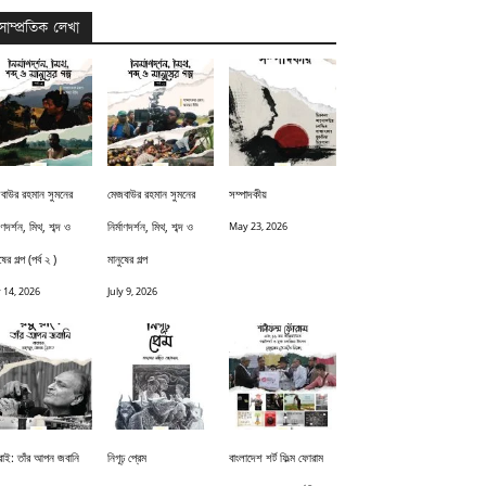
সাম্প্রতিক লেখা
বাউর রহমান সুমনের
মেজবাউর রহমান সুমনের
সম্পাদকীয়
মাণদর্শন, মিথ, শব্দ ও
নির্মাণদর্শন, মিথ, শব্দ ও
May 23, 2026
ষের গল্প (পর্ব ২ )
মানুষের গল্প
y 14, 2026
July 9, 2026
 রাই: তাঁর আপন জবানি
নিগূঢ় প্রেম
বাংলাদেশ শর্ট ফিল্ম ফোরাম