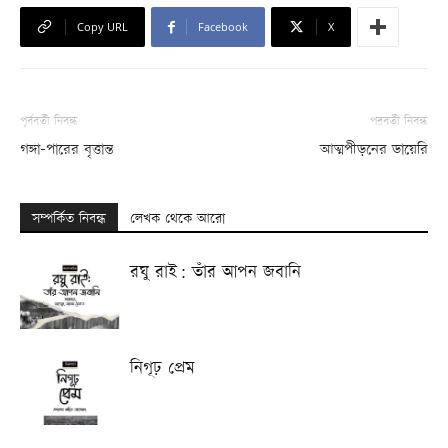
Copy URL
Facebook
X
পূর্ববর্তী নিবন্ধ
পরবর্তী নিবন্ধ
গঙ্গা-পারের বৃত্তান্ত
আত্মপীড়নের ডায়েরি
সম্পর্কিত নিবন্ধ
লেখক থেকে আরো
রঘু রাই: তাঁর আপন জবানি
নিগূঢ় প্রেম