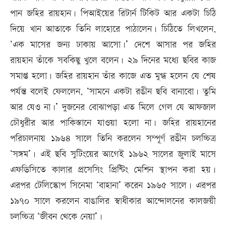
পান জহির রায়হান। পিআইয়ের রিটার্ন টিকিট আর একটা চিঠি
দিয়ে খান আতাকে তিনি লাহোরে পাঠালেন। চিঠিতে লিখলেন,
‘এক মাসের জন্য ঢাকায় আসো।’ দেশে আসার পর জহির
রায়হান তাঁকে সবকিছু খুলে বলেন। ২৯ দিনের মধ্যে ছবির কাজ
সমাপ্ত হলো। জহির রায়হান তাঁর কাজে এত মুগ্ধ হলেন যে শেষ
পর্যন্ত বলেই ফেললেন, ‘সামনে একটা রঙীন ছবি বানাবো। তুমি
আর যেও না।’ দুজনের বোঝাপড়া এত মিলে গেল যে আফজাল
চৌধুরীর আর পাকিস্তানে যাওয়া হলো না। জহির রায়হানের
পরিচালনায় ১৯৬৪ সালে তিনি করলেন সম্পূর্ণ রঙীন চলচ্চিত্র
‘সঙ্গম’। এই ছবি সুটিংয়ের আগেই ১৯৬২ সালের জুলাই মাসে
এফডিসিতে কালার প্রসেসিং প্রিন্টিং মেশিন স্থাপন করা হয়।
এরপর টেলিস্কোপ সিনেমা ‘বাহানা’ করেন ১৯৬৫ সালে। এরপর
১৯৭০ সালে করলেন বাঙালির স্বাধীকার আন্দোলনের কালজয়ী
চলচ্চিত্র ‘জীবন থেকে নেয়া’।