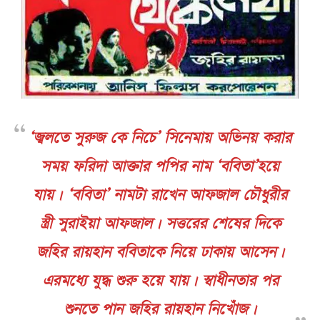
‘জ্বলতে সুরুজ কে নিচে’ সিনেমায় অভিনয় করার
সময় ফরিদা আক্তার পপির নাম ‘ববিতা’হয়ে
যায়। ‘ববিতা’ নামটা রাখেন আফজাল চৌধুরীর
স্ত্রী সুরাইয়া আফজাল। সত্তরের শেষের দিকে
জহির রায়হান ববিতাকে নিয়ে ঢাকায় আসেন।
এরমধ্যে যুদ্ধ শুরু হয়ে যায়। স্বাধীনতার পর
শুনতে পান জহির রায়হান নিখোঁজ।