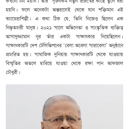
কখনো চর্চা হয়নি। তাঁর সৃজনকর্ম নতুন প্রজন্মের কাছে তুলে ধরা
হয়নি। ফলে অনেকটা অন্তরালেই থেকে যান শক্তিমান এই
ক্যামেরাশিল্পী। এ কথা ঠিক যে, তিনি নিজেও ছিলেন এক
নিভৃতচারী মানুষ। ২০২১ সালে অভিনেতা ও সাংস্কৃতিক ব্যক্তিত্ব
আসাদুজ্জামান নূর তাঁর একটা সাক্ষাৎকার নিয়েছিলেন।
সাক্ষাৎকারটি দেশ টেলিভিশনের ‘বেলা অবেলা সারাবেলা’ অনুষ্ঠানে
প্রচারিত হয়। সামাজিক দুনিয়ায় সাক্ষাৎকারটি থেকে যাওয়ায়
বিস্মৃতির অতলে হারিয়ে যাওয়া থেকে রক্ষা পান আফজাল
চৌধুরী।