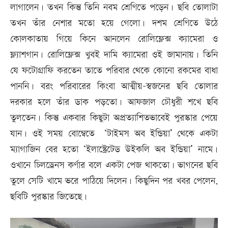
লাগালেন। তখন কিন্তু তিনি নবম শ্রেণিতে পড়েন। ছবি তোলাটা
তখন তাঁর নেশার মতো হয়ে গেলো। দশম শ্রেণিতে উঠে
কোলকাতায় গিয়ে কিনে আনলেন রোলিফ্লেক্স ক্যামেরা ও
ফ্ল্যাশগান। রোলিফ্লেক্স খুবই দামি ক্যামেরা ওই জামানায়। তিনি
যে ফটোগ্রাফি করতেন তাতে পরিবার থেকে কোনো রকমের বাধা
পাননি। বরং পরিবারের কিংবা আত্মীয়-স্বজনের ছবি তোলার
দরকার হলে তাঁর ডাক পড়তো। আফজাল চৌধুরী শখে ছবি
তুলতেন। কিন্তু একবার কিছুটা অপ্রত্যাশিতভাবেই পুরস্কার পেয়ে
যান। ওই সময় বোম্বেতে ‘টাইমস অব ইন্ডিয়া’ থেকে একটা
ম্যাগাজিন বের হতো ‘ইলাস্ট্রেটেড উইকলি অব ইন্ডিয়া’ নামে।
ওখানে চিলড্রেনস কর্ণার বলে একটা পেজ থাকতো। ভাগনের ছবি
তুলে সেটি খামে ভরে পাঠিয়ে দিলেন। কিছুদিন পর খবর পেলেন,
ছবিটি পুরস্কার জিতেছে।