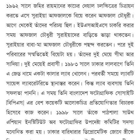
১৯৬২ সালে জহির রায়হানের কাচের দেয়াল চলচ্চিত্রের চিত্রায়ন
করতে এসে সুরাইয়া আফজালকে বিয়ে করেন আফজাল চৌধুরী।
আগে থেকেই তাঁদের পরিচয় ছিল। ইউএসআইএসে চাকরি করার
সময় আফজাল চৌধুরী সুরাইয়াদের বাড়িতে ভাড়া থাকতেন।
সুরাইয়ার বাবা-মা আফজাল চৌধুরীকে পছন্দ করতেন। পরে দুই
পরিবারের সম্মতিতেই বিয়েটা হয়। তাঁদের দুই মেয়ে সীমা আর
সাদিয়া। দুই মেয়েই প্রবাসী। ১৯৮৩ সালে ঢাকার লালবাগে তিনি
এ জেড নামে একটা কালার ল্যাব খোলেন। পরবর্তী সময়ে ল্যাবটি
সায়েন্স ল্যাবরেটরিতে স্থানান্তর করেন। কিন্তু ল্যাব ব্যবসায় তিনি
সফলতা পাননি। এ সময় তিনি বাংলাদেশ ফটোগ্রাফিক সোসাইটি
[বিপিএস] এর বেশ কয়েকটি আলোকচিত্র প্রতিযোগিতার বিচারক
হিসেবে কাজ করেন। ১৯৯৮ সালে তাঁকে পাঠশালা সাউথ
এশিয়ান ইনস্টিটিউট অব ফটোগ্রাফির উপদেষ্টা কমিটির সদস্য
মনোনিত করা হয়। ঢাকার বারিধারার ডিপ্লোমেটিক জোনে স্ত্রীকে