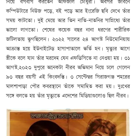
নিয়ে বসবাস করতেন আফজাল চৌধুরী। অবসর জীবনে
কম্পিউটারে নিউজ পড়ে, বই পড়ে আর ইংরেজি ছবি দেখে তাঁর
সময় কাটতো। দুই মেয়ে আর তিন নাতি-নাতনির সান্নিধ্যে তাঁর
ভালো লাগতো। শেষের কয়েক বছর নানা ধরণের শারীরিক
জটিলতায় ভুগছিলেন। ২০২২ সালের ২৪ আগস্ট নিউমোনিয়ায়
আক্রান্ত হয়ে ইউনাইটেড হাসাপাতালে ভর্তি হন। মৃত্যুর আগে
স্ত্রীকে বলে যান তাঁর মরদেহ যেন এফডিসিতে না নেওয়া হয়। ৩১
আগস্ট,২০২৩ দুপুরে অনেকটা নীরব অভিমান নিয়ে চলে গেলেন
৯৩ বছর বয়সী এই কিংবদন্তি। ৩ সেপ্টেম্বর সিরাজগঞ্জ শহরের
মালশাপাড়া পৌর কবরস্থানে তাঁকে সমাহিত করা হয়। দুঃখের
সঙ্গে বলতে হয় তাঁর মৃত্যুতে এদেশের মিডিয়াগুলোও ছিল নীরব।