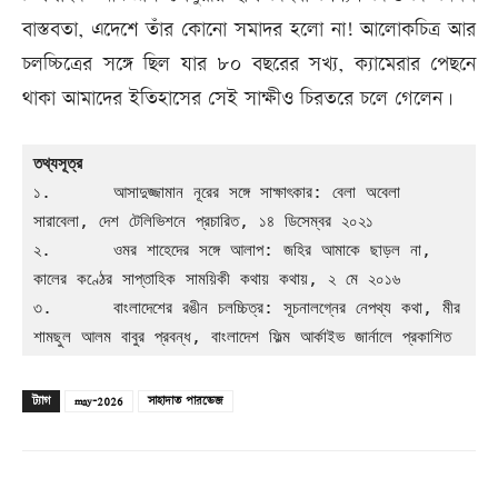
বাস্তবতা, এদেশে তাঁর কোনো সমাদর হলো না! আলোকচিত্র আর
চলচ্চিত্রের সঙ্গে ছিল যার ৮০ বছরের সখ্য, ক্যামেরার পেছনে
থাকা আমাদের ইতিহাসের সেই সাক্ষীও চিরতরে চলে গেলেন।
তথ্যসূত্র 
১.	আসাদুজ্জামান নূরের সঙ্গে সাক্ষাৎকার: বেলা অবেলা 
সারাবেলা, দেশ টেলিভিশনে প্রচারিত, ১৪ ডিসেম্বর ২০২১
২.	ওমর শাহেদের সঙ্গে আলাপ: জহির আমাকে ছাড়ল না, 
কালের কণ্ঠের সাপ্তাহিক সাময়িকী কথায় কথায়, ২ মে ২০১৬
৩.	বাংলাদেশের রঙীন চলচ্চিত্র: সূচনালগ্নের নেপথ্য কথা, মীর 
শামছুল আলম বাবুর প্রবন্ধ, বাংলাদেশ ফিল্ম আর্কাইভ জার্নালে প্রকাশিত
ট্যাগ
may-2026
সাহাদাত পারভেজ