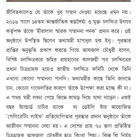
জীবিতকালেও যে তাঁকে খুব সম্মান দেওয়া হয়েছে এমন নয়।
২০১৬ সালে ১৪তম আন্তর্জাতিক স্বল্পদৈর্ঘ্য ও মুক্ত চলচ্চিত্র উৎসব
কর্তৃপক্ষ তাঁকে ‘হীরালাল স্মারক সম্মাননা পদক’ প্রদান করে। ওই
অনুষ্ঠানে উপস্থিত ছিলেন তথ্যমন্ত্রী হাসানুল হক ইনু। পুরস্কার
প্রাপ্তির অনুভূতি প্রকাশ করতে গিয়ে আফজাল চৌধুরী বলেন,
বিশিষ্ট চলচ্চিত্রকার জহির রায়হানের কালজয়ী সব চলচ্চিত্রের
প্রধান চিত্রগ্রাহক হয়েও জাতীয় চলচ্চিত্র কমিটি থেকে তিনি
এখনো কোনো সম্মাননা পাননি। তথ্যমন্ত্রীর কাছে তিনি জানতে
চান, কোনো গাফেলতির কারণে তাঁকে উপেক্ষা করা হচ্ছে কী না।
এ সময় মন্ত্রী লজ্জা পেয়ে জিভে কামড় দিয়ে মাথা নাড়েন। একই
বছর স্ট্যান্ডার্ড চার্টার ব্যাংক দ্য ডেইলি স্টার আয়োজিত
‘সেলিব্রেটিং লাইফ’ প্রতিযোগিতার পুরস্কার প্রদান অনুষ্ঠানে তাঁকে
আজীবন সম্মাননা দেয়া হয়। এ দেশের প্রায় ৭০ ভাগ প্রতিষ্ঠিত
চিত্রগ্রাহক আফজাল চৌধুরীর ছাত্র কিংবা শিষ্য। কিন্তু কি নির্মম