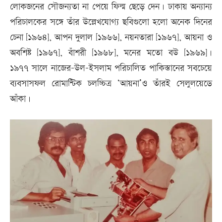
লোকজনের সৌজন্যতা না পেয়ে ফিল্ম ছেড়ে দেন। ঢাকায় অন্যান্য
পরিচালকের সঙ্গে তাঁর উল্লেখযোগ্য ছবিগুলো হলো অনেক দিনের
চেনা [১৯৬৪], আপন দুলাল [১৯৬৬], নয়নতারা [১৯৬৭], আয়না ও
অবশিষ্ট [১৯৬৭], বাঁশরী [১৯৬৮], মনের মতো বউ [১৯৬৯]।
১৯৭৭ সালে নাজের-উল-ইসলাম পরিচালিত পাকিস্তানের সবচেয়ে
ব্যবসাসফল রোমান্টিক চলচ্চিত্র ‘আয়না’ও তাঁরই সেলুলয়েডে
আঁকা।