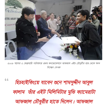
২০০৮ সালের ২ ফেব্রুয়ারি পাঠশালার প্রথম কনভোকেশনে আফজাল এইচ চৌধুরীর হাত থেকে সনদ
নিচ্ছেন লেখক
হিচহাইকিংয়ে যাবেন শুনে শামসুদ্দীন আবুল
কালাম তাঁর এইট মিলিমিটার মুভি ক্যামেরাটা
আফজাল চৌধুরীর হাতে দিলেন। আফজাল