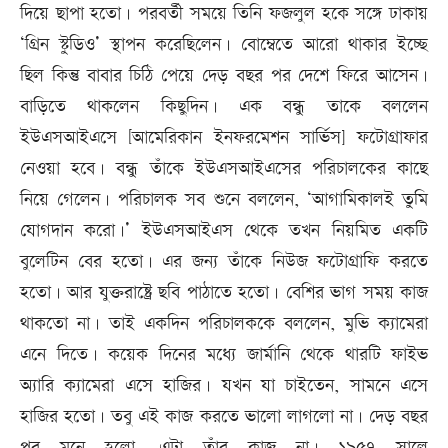
দিয়ে ছাপা হতো। পরবর্তী সময়ে তিনি ফজলুল হকে সঙ্গে ঢাকায়
‘গ্রিন স্টুডিও’ স্থাপন করেছিলেন। বোম্বেতে আরো থাকার ইচ্ছে
ছিল কিন্তু বাবার চিঠি পেয়ে দেড় বছর পর দেশে ফিরে আসেন।
বাড়িতে থাকলেন কিছুদিন। এক বন্ধু তাকে বললেন
ইউএসআইএসে [আমেরিকান ইনফরমেশন সার্ভিস] ফটোগ্রাফার
নেওয়া হবে। বন্ধু তাঁকে ইউএসআইএসের পরিচালকের কাছে
নিয়ে গেলেন। পরিচালক সব শুনে বললেন, ‘আগামিকালই তুমি
যোগদান করো।’ ইউএসআইএস থেকে তখন নিয়মিত একটি
বুলেটিন বের হতো। এর জন্য তাঁকে নিউজ ফটোগ্রাফি করতে
হতো। আর যুক্তরাষ্ট্রে ছবি পাঠাতে হতো। বেশির ভাগ সময় কাজ
থাকতো না। তাই একদিন পরিচালককে বললেন, মুভি ক্যামেরা
এনে দিতে। কয়েক দিনের মধ্যে জার্মানি থেকে থারটি ফাইভ
অ্যারি ক্যামেরা এসে হাজির। যখন যা চাইতেন, সামনে এসে
হাজির হতো। তবু এই কাজ করতে ভালো লাগলো না। দেড় বছর
পর মনে হলো, এটা তাঁর কাজ না। ১৯৫৭ সালে