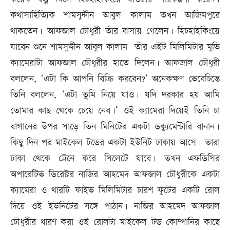
কথাসাহিত্যিক শামসুদ্দীন আবুল কালাম তখন আজিমপুরে
থাকতেন। আফজাল চৌধুরী তাঁর বাসায় গেলেন। হিচহাইকিংয়ে
যাবেন শুনে শামসুদ্দীন আবুল কালাম তাঁর এইট মিলিমিটার মুভি
ক্যামেরাটা আফজাল চৌধুরীর হাতে দিলেন। আফজাল চৌধুরী
বললেন, ‘এটা কি আপনি বিক্রি করবেন?’ অনেকক্ষণ ভেবেচিন্তে
তিনি বললেন, ‘এটা তুমি নিয়ে যাও। যদি দরকার হয় আমি
তোমার কাছ থেকে চেয়ে নেব।’ ওই ক্যামেরা দিয়েই তিনি চা
বাগানের উপর সাড়ে তিন মিনিটের একটা ডক্যুমেন্টারি বানান।
কিছু দিন পর মাইকেল টডের একটা ইউনিট ঢাকায় আসে। তারা
ঢাকা থেকে ট্রেনে করে সিলেটে যাবে। তখন এফডিসির
অপারেটিভ ডিরেক্টর নাজির আহমেদ আফজাল চৌধুরীকে একটা
ক্যামেরা ও থারটি ফাইভ মিলিমিটার চারশ ফুটের একটি রোল
দিয়ে ওই ইউনিটের সঙ্গে পাঠান। নাজির আহমেদ আফজাল
চৌধুরীর ধারণ করা ওই রোলটা মাইকেল টড কোম্পানির কাছে