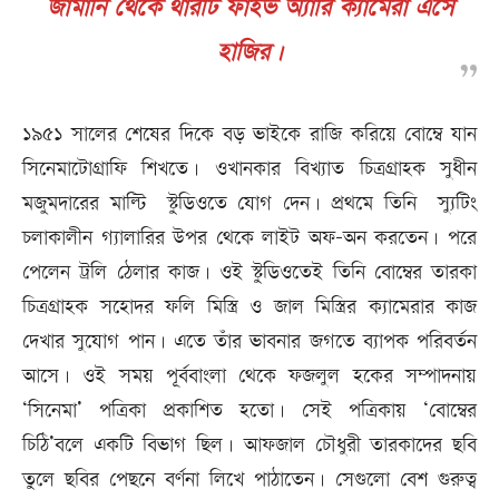
জার্মানি থেকে থারটি ফাইভ অ্যারি ক্যামেরা এসে
হাজির।
১৯৫১ সালের শেষের দিকে বড় ভাইকে রাজি করিয়ে বোম্বে যান
সিনেমাটোগ্রাফি শিখতে। ওখানকার বিখ্যাত চিত্রগ্রাহক সুধীন
মজুমদারের মাল্টি স্টুডিওতে যোগ দেন। প্রথমে তিনি স্যুটিং
চলাকালীন গ্যালারির উপর থেকে লাইট অফ-অন করতেন। পরে
পেলেন ট্রলি ঠেলার কাজ। ওই স্টুডিওতেই তিনি বোম্বের তারকা
চিত্রগ্রাহক সহোদর ফলি মিস্ত্রি ও জাল মিস্ত্রির ক্যামেরার কাজ
দেখার সুযোগ পান। এতে তাঁর ভাবনার জগতে ব্যাপক পরিবর্তন
আসে। ওই সময় পূর্ববাংলা থেকে ফজলুল হকের সম্পাদনায়
‘সিনেমা’ পত্রিকা প্রকাশিত হতো। সেই পত্রিকায় ‘বোম্বের
চিঠি’বলে একটি বিভাগ ছিল। আফজাল চৌধুরী তারকাদের ছবি
তুলে ছবির পেছনে বর্ণনা লিখে পাঠাতেন। সেগুলো বেশ গুরুত্ব