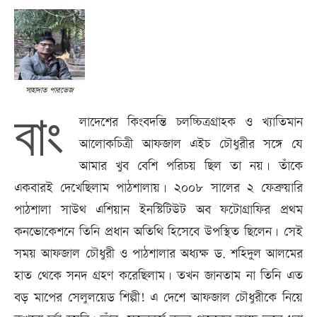
সাহাদাত পারভেজ
বাং
লাদেশের কিংবদন্তি চলচ্চিত্রগ্রাহক ও খ্যাতিমান
আলোকচিত্রী আফজাল এইচ চৌধুরীর সঙ্গে যে
আমার খুব বেশি পরিচয় ছিল তা নয়। তাঁকে
একবারই দেখেছিলাম পাঠশালায়। ২০০৮ সালের ২ ফেব্রুয়ারি
পাঠশালা সাউথ এশিয়ান ইনস্টিটিউট অব ফটোগ্রাফির প্রথম
কনভোকেশনে তিনি প্রধান অতিথি হিসেবে উপস্থিত ছিলেন। সেই
সময় আফজাল চৌধুরী ও পাঠশালার অধ্যক্ষ ড. শহিদুল আলমের
হাত থেকে সনদ গ্রহণ করেছিলাম। তখন জানতাম না তিনি এত
বড় মাপের সেলুলয়েড শিল্পী! এ দেশে আফজাল চৌধুরীকে নিয়ে