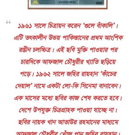
১৯৬১ সালে চিত্রায়ন করেন ‘গুলে বাঁকালি’।
এটি তৎকালীন উভয় পাকিস্তানের প্রথম আংশিক
রঙীন চলচ্চিত্র। এই ছবি মুক্তি পাওয়ার পর
চারদিকে আফজাল চৌধুরীর খ্যাতি ছড়িয়ে
পড়ে। ১৯৬২ সালে জহির রায়হান ‘কাঁচের
দেয়াল’ নামে একটা লো-কি সিনেমা বানাবেন।
এক মাসের মধ্যে ছবির কাজ শেষ করতে হবে।
দেশে উপযুক্ত চিত্রগ্রাহক পাওয়া যাচ্ছে না।
ছবির নায়ক খান আতাউর রহমানের মাধ্যমে
আফজাল চৌধুরীর খোঁজ পান জহির রায়হান।