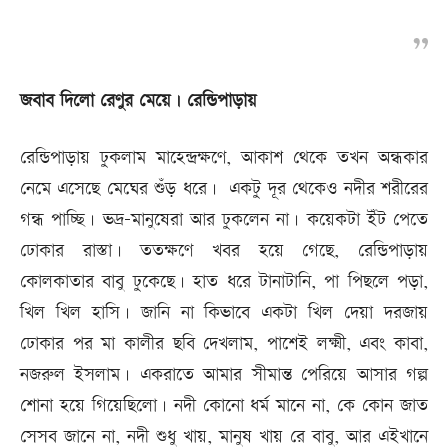
জবাব দিলো রেণুর মেয়ে। রেন্ডিপাড়ায়
রেন্ডিপাড়ায় ঢুকলাম মাহেন্দ্রক্ষণে, আকাশ থেকে তখন অন্ধকার
নেমে এসেছে মেঘের শুঁড় ধরে। একটু দূর থেকেও নদীর শরীরের
গন্ধ পাচ্ছি। ভদ্র-মানুষেরা আর ঢুকলেন না। কয়েকটা ইঁট পেতে
ঢোকার রাস্তা। ততক্ষণে খবর হয়ে গেছে, রেন্ডিপাড়ায়
কোলকাতার বাবু ঢুকেছে। হাত ধরে টানাটানি, পা পিছলে পড়া,
খিল খিল হাসি। জানি না কিভাবে একটা খিল দেয়া দরজায়
ঢোকার পর মা কালীর ছবি দেখলাম, পাশেই লক্ষ্মী, এবং কাবা,
নজরুল ইসলাম। একরাতে আমার সীমান্ত পেরিয়ে আসার গল্প
শোনা হয়ে গিয়েছিলো। নদী কোনো ধর্ম মানে না, কে কোন জাত
সেসব জানে না, নদী শুধু খায়, মানুষ খায় রে বাবু, আর এইখানে