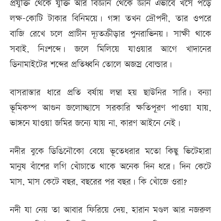
প্রযুক্তি থেকে যুক্তি আর বিজ্ঞান থেকে জ্ঞান এভাবে খসে পড়ে
লক্ষ-কোটি টাকার বিনিময়ে। গঙ্গা তখন দ্রৌপদী, তার ওপরে
বাজি রেখে চলে প্রাচীন দ্যূতক্রীড়ার পুনরাভিনয়। সাক্ষী থাকে
সবাই, নিঃশব্দে। জলে মিলিয়ে যাওয়ার আগে খাদানের
ডিনামাইটের শব্দের প্রতিধ্বনি তোলে অজস্র বোল্ডার।
বাসরাস্তার ধারে প্রতি বর্ষায় লম্বা হয় ছাউনির সারি। বন্যা
ভূমিকম্প আগুন জলোচ্ছাসে সরকারি ক্ষতিপূরণ পাওয়া যায়,
ভাঙ্গনে যাওয়া জমির জন্যে যায় না, কারণ আইনে নেই।
নদীর বুকে ডিঙিনৌকো বেয়ে ভূতেধরার মতো কিছু ভিটেহারা
মানুষ বাঁশের লগি খোঁচাতে থাকে অনেক দিন ধরে। দিন কেটে
মাস, মাস কেটে বছর, বছরের পর বছর। কি খোঁজে ওরা?
নদী যা নেয় তা আবার ফিরিয়ে দেয়, হারান মণ্ডল আর নজরুল