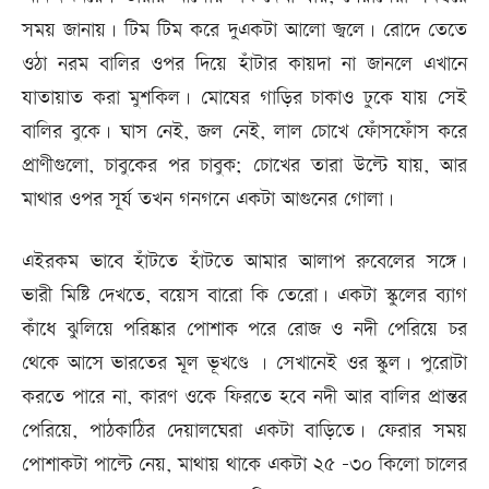
সময় জানায়। টিম টিম করে দুএকটা আলো জ্বলে। রোদে তেতে
ওঠা নরম বালির ওপর দিয়ে হাঁটার কায়দা না জানলে এখানে
যাতায়াত করা মুশকিল। মোষের গাড়ির চাকাও ঢুকে যায় সেই
বালির বুকে। ঘাস নেই, জল নেই, লাল চোখে ফোঁসফোঁস করে
প্রাণীগুলো, চাবুকের পর চাবুক; চোখের তারা উল্টে যায়, আর
মাথার ওপর সূর্য তখন গনগনে একটা আগুনের গোলা।
এইরকম ভাবে হাঁটতে হাঁটতে আমার আলাপ রুবেলের সঙ্গে।
ভারী মিষ্টি দেখতে, বয়েস বারো কি তেরো। একটা স্কুলের ব্যাগ
কাঁধে ঝুলিয়ে পরিষ্কার পোশাক পরে রোজ ও নদী পেরিয়ে চর
থেকে আসে ভারতের মূল ভূখণ্ডে । সেখানেই ওর স্কুল। পুরোটা
করতে পারে না, কারণ ওকে ফিরতে হবে নদী আর বালির প্রান্তর
পেরিয়ে, পাঠকাঠির দেয়ালঘেরা একটা বাড়িতে। ফেরার সময়
পোশাকটা পাল্টে নেয়, মাথায় থাকে একটা ২৫ -৩০ কিলো চালের