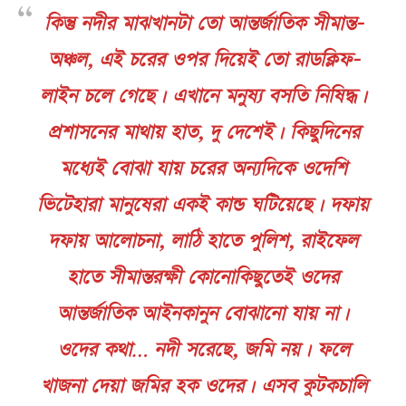
কিন্তু নদীর মাঝখানটা তো আন্তর্জাতিক সীমান্ত-
অঞ্চল, এই চরের ওপর দিয়েই তো রাডক্লিফ-
লাইন চলে গেছে। এখানে মনুষ্য বসতি নিষিদ্ধ।
প্রশাসনের মাথায় হাত, দু দেশেই। কিছুদিনের
মধ্যেই বোঝা যায় চরের অন্যদিকে ওদেশি
ভিটেহারা মানুষেরা একই কান্ড ঘটিয়েছে। দফায়
দফায় আলোচনা, লাঠি হাতে পুলিশ, রাইফেল
হাতে সীমান্তরক্ষী কোনোকিছুতেই ওদের
আন্তর্জাতিক আইনকানুন বোঝানো যায় না।
ওদের কথা… নদী সরেছে, জমি নয়। ফলে
খাজনা দেয়া জমির হক ওদের। এসব কুটকচালি