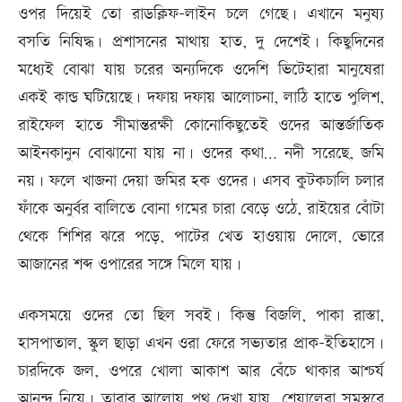
ওপর দিয়েই তো রাডক্লিফ-লাইন চলে গেছে। এখানে মনুষ্য
বসতি নিষিদ্ধ। প্রশাসনের মাথায় হাত, দু দেশেই। কিছুদিনের
মধ্যেই বোঝা যায় চরের অন্যদিকে ওদেশি ভিটেহারা মানুষেরা
একই কান্ড ঘটিয়েছে। দফায় দফায় আলোচনা, লাঠি হাতে পুলিশ,
রাইফেল হাতে সীমান্তরক্ষী কোনোকিছুতেই ওদের আন্তর্জাতিক
আইনকানুন বোঝানো যায় না। ওদের কথা… নদী সরেছে, জমি
নয়। ফলে খাজনা দেয়া জমির হক ওদের। এসব কুটকচালি চলার
ফাঁকে অনুর্বর বালিতে বোনা গমের চারা বেড়ে ওঠে, রাইয়ের বোঁটা
থেকে শিশির ঝরে পড়ে, পাটের খেত হাওয়ায় দোলে, ভোরে
আজানের শব্দ ওপারের সঙ্গে মিলে যায়।
একসময়ে ওদের তো ছিল সবই। কিন্তু বিজলি, পাকা রাস্তা,
হাসপাতাল, স্কুল ছাড়া এখন ওরা ফেরে সভ্যতার প্রাক-ইতিহাসে।
চারদিকে জল, ওপরে খোলা আকাশ আর বেঁচে থাকার আশ্চর্য
আনন্দ নিয়ে। তারার আলোয় পথ দেখা যায়, শেয়ালেরা সমস্বরে