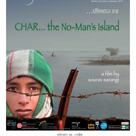
…মধ্যিখানে চর, পোস্টার