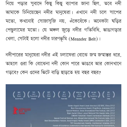
নিয়ে পড়ার সুবাদে কিছু কিছু ব্যাপার জানা ছিল, তবে নদী
আমাকে চিনিয়েছেন নদীর মানুষেরা। এখানে নদী চলে সাপের
মতো, কখনোই সোজাসুজি নয়, এঁকেবেঁকে। অনেকটা ঘড়ির
পেন্ডুলামের মতো। যে অঞ্চল জুড়ে নদীর গতিবিধি, ভাঙাগড়ার
খেলা, সেটাই হলো নদীর চারণভূমি (Meander Belt)।
নদীপারের মানুষেরা নদীর এই চলাফেরা বোঝে জন্ম জন্মান্তর ধরে,
তাহলে ওরা কি বোঝেনা নদী কোন পারে ভাঙবে আর কোনখানে
গড়বে? কেন ওদের ভিটে বাড়ি ছাড়তে হয় বছর বছর?