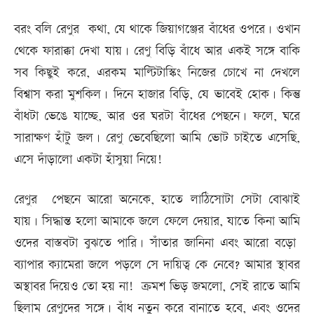
বরং বলি রেণুর কথা, যে থাকে জিয়াগঞ্জের বাঁধের ওপরে। ওখান
থেকে ফারাক্কা দেখা যায়। রেণু বিড়ি বাঁধে আর একই সঙ্গে বাকি
সব কিছুই করে, এরকম মাল্টিটাস্কিং নিজের চোখে না দেখলে
বিশ্বাস করা মুশকিল। দিনে হাজার বিড়ি, যে ভাবেই হোক। কিন্তু
বাঁধটা ভেঙে যাচ্ছে, আর ওর ঘরটা বাঁধের পেছনে। ফলে, ঘরে
সারাক্ষণ হাঁটু জল। রেণু ভেবেছিলো আমি ভোট চাইতে এসেছি,
এসে দাঁড়ালো একটা হাঁসুয়া নিয়ে!
রেণুর পেছনে আরো অনেকে, হাতে লাঠিসোটা সেটা বোঝাই
যায়। সিদ্ধান্ত হলো আমাকে জলে ফেলে দেয়ার, যাতে কিনা আমি
ওদের বাস্তবটা বুঝতে পারি। সাঁতার জানিনা এবং আরো বড়ো
ব্যাপার ক্যামেরা জলে পড়লে সে দায়িত্ব কে নেবে? আমার স্থাবর
অস্থাবর দিয়েও তো হয় না! ক্রমশ ভিড় জমলো, সেই রাতে আমি
ছিলাম রেণুদের সঙ্গে। বাঁধ নতুন করে বানাতে হবে, এবং ওদের