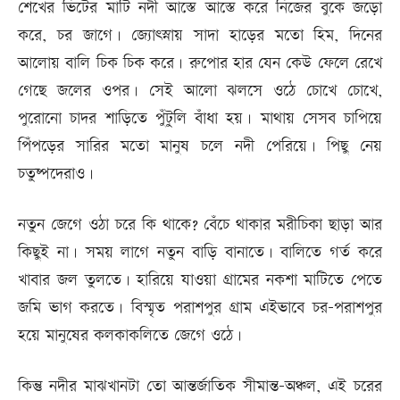
শেখের ভিটের মাটি নদী আস্তে আস্তে করে নিজের বুকে জড়ো
করে, চর জাগে। জ্যোৎস্নায় সাদা হাড়ের মতো হিম, দিনের
আলোয় বালি চিক চিক করে। রুপোর হার যেন কেউ ফেলে রেখে
গেছে জলের ওপর। সেই আলো ঝলসে ওঠে চোখে চোখে,
পুরোনো চাদর শাড়িতে পুঁটুলি বাঁধা হয়। মাথায় সেসব চাপিয়ে
পিঁপড়ের সারির মতো মানুষ চলে নদী পেরিয়ে। পিছু নেয়
চতুষ্পদেরাও।
নতুন জেগে ওঠা চরে কি থাকে? বেঁচে থাকার মরীচিকা ছাড়া আর
কিছুই না। সময় লাগে নতুন বাড়ি বানাতে। বালিতে গর্ত করে
খাবার জল তুলতে। হারিয়ে যাওয়া গ্রামের নকশা মাটিতে পেতে
জমি ভাগ করতে। বিস্মৃত পরাশপুর গ্রাম এইভাবে চর-পরাশপুর
হয়ে মানুষের কলকাকলিতে জেগে ওঠে।
কিন্তু নদীর মাঝখানটা তো আন্তর্জাতিক সীমান্ত-অঞ্চল, এই চরের