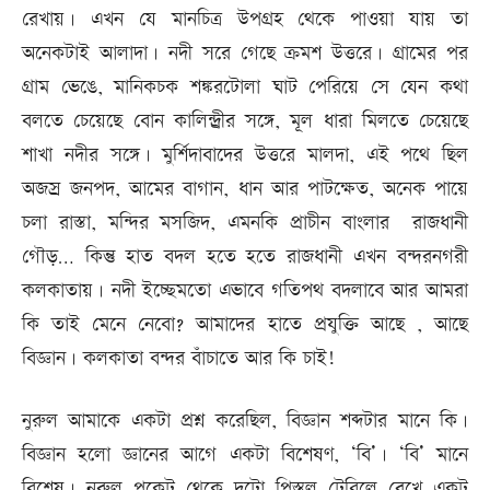
রেখায়। এখন যে মানচিত্র উপগ্রহ থেকে পাওয়া যায় তা
অনেকটাই আলাদা। নদী সরে গেছে ক্রমশ উত্তরে। গ্রামের পর
গ্রাম ভেঙে, মানিকচক শঙ্করটোলা ঘাট পেরিয়ে সে যেন কথা
বলতে চেয়েছে বোন কালিন্দ্র্রীর সঙ্গে, মূল ধারা মিলতে চেয়েছে
শাখা নদীর সঙ্গে। মুর্শিদাবাদের উত্তরে মালদা, এই পথে ছিল
অজস্র জনপদ, আমের বাগান, ধান আর পাটক্ষেত, অনেক পায়ে
চলা রাস্তা, মন্দির মসজিদ, এমনকি প্রাচীন বাংলার রাজধানী
গৌড়… কিন্তু হাত বদল হতে হতে রাজধানী এখন বন্দরনগরী
কলকাতায়। নদী ইচ্ছেমতো এভাবে গতিপথ বদলাবে আর আমরা
কি তাই মেনে নেবো? আমাদের হাতে প্রযুক্তি আছে , আছে
বিজ্ঞান। কলকাতা বন্দর বাঁচাতে আর কি চাই!
নুরুল আমাকে একটা প্রশ্ন করেছিল, বিজ্ঞান শব্দটার মানে কি।
বিজ্ঞান হলো জ্ঞানের আগে একটা বিশেষণ, ‘বি’। ‘বি’ মানে
বিশেষ। নুরুল পকেট থেকে দুটো পিস্তল টেবিলে রেখে একটু