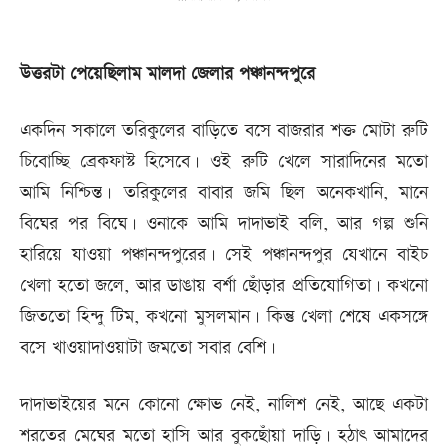
উত্তরটা পেয়েছিলাম মালদা জেলার পঞ্চানন্দপুরে
একদিন সকালে তরিকুলের বাড়িতে বসে বাজরার শক্ত মোটা রুটি
চিবোচ্ছি ব্রেকফাস্ট হিসেবে। ওই রুটি খেলে সারাদিনের মতো
আমি নিশ্চিন্ত। তরিকুলের বাবার জমি ছিল অনেকখানি, মানে
বিঘের পর বিঘে। ওনাকে আমি দাদাভাই বলি, আর গল্প শুনি
হারিয়ে যাওয়া পঞ্চানন্দপুরের। সেই পঞ্চানন্দপুর যেখানে বাইচ
খেলা হতো জলে, আর ডাঙায় বর্শা ছোঁড়ার প্রতিযোগিতা। কখনো
জিততো হিন্দু টিম, কখনো মুসলমান। কিন্তু খেলা শেষে একসঙ্গে
বসে খাওয়াদাওয়াটা জমতো সবার বেশি।
দাদাভাইয়ের মনে কোনো ক্ষোভ নেই, নালিশ নেই, আছে একটা
শরতের মেঘের মতো হাসি আর বুকছোঁয়া দাড়ি। হঠাৎ আমাদের