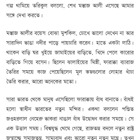
গল্প থামিয়ে তরিকুল বললো, শেখ মন্তাজ আলী এসেছে আমার
সঙ্গে দেখা করতে।
মন্তাজ আলীর বয়েস বোঝা মুশকিল, চোখে ভালো দেখেন না আর
সারাদিন ভাঙা নদীর পাড়ে পায়চারি করেন। হাতে একটা লাঠি।
থাকেন বাড়ি ঘর খুইয়ে জামাইয়ের বাড়িতে, খিদে পেলে কারোর
বাড়িতে গিয়ে বসেন। ছিলেন ঝালাইয়ের মিস্ত্রী, ফারাক্কা ব্যারাজ
তৈরির সময়ে কাজ পেয়েছিলেন মূল স্তম্ভগুলোর লোহার খাঁচা
তৈরি করার, আরো অনেকের মতো।
সারা ভারত থেকে মানুষ এসেছিলো ফারাক্কায় বাঁধ বানাতে। বাঁধই
হলো স্বাধীন ভারতের নতুন মন্দির। একথা বললেন পন্ডিত
জওহরলাল নেহেরু ভাকরা নাঙাল বাঁধ উদ্বোধন করার সময়ে। সে
এক উত্তাল সময়। বিশ্বযুদ্ধ থেমে গেছে, রাজতন্ত্র বদলে নতুন রাষ্ট্র
জন্মাচ্ছে সমাজতন্ত্র, সাম্যবাদ এবং আরো নতুন নতুন মন্ত্রে। তখন