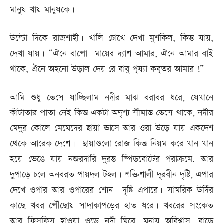
মানুষ খায় মানুষকে।
উল্টো দিকে রাজশাহী। খালি চোখে দেখা মুশকিল, কিন্তু যায়,
দেখা যায়। “ঐনে বাপো মায়ের দ্যাশ আমার, ঐনে আমার বাই
থাকে, ঐনে অহনো উড়াল দেয় রে বাবু পুষ্যা কবুতর আমার !”
আমি শুধু ভেসে যাচ্ছিলাম নদীর মাঝ বরাবর ধরে, যেখানে
কাঁটাতার পাতা নেই কিন্তু একটা অদৃশ্য সীমান্ত ভেসে থাকে, নদীর
মেদুর কোলে মেঘেদের ছায়া ভাসে আর ওরা উড়ে যায় একদেশ
থেকে আরেক দেশে। ছায়াগুলো রোজ কিন্তু নিয়ম করে খান খান
হয়ে ভেঙে যায় নজরদারি দুরন্ত স্পিডবোটের পরাক্রমে, আর
দুপাড়ে চলে অনবরত পায়দল টহল। শক্তিশালী দূরবীন দৃষ্টি, এপার
দেখে ওপার আর ওপারের শ্যেন দৃষ্টি এপারে। সামরিক উর্দির
কাছে খবর পৌঁছোয় সাদাকাপড়ের হাত ধরে। খবরের সংকেত
আর ফিসফিস হাওয়া ওড়ে নদী ঘিরে, ঘনায় অবিশ্বাস, বাড়ে