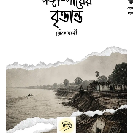
সৌর
ষড়ঙ্