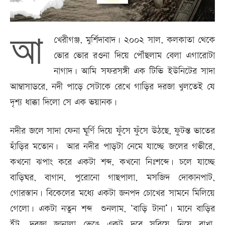
আ
খেরীগঞ্জ, মুর্শিদাবাদ। ২০০২ সাল, কলকাতা থেকে
ভোর ভোর রওনা দিয়ে পৌঁছলাম বেলা এগারোটা
নাগাদ। আমি সফরসঙ্গী এক টিভি ইউনিটের সাদা
আম্বাসাডরে, নদী পাড়ে সেটাকে রেখে গাড়ির দরজা খুলতেই যে
দৃশ্য ধাক্কা দিলো সে এক ভয়ানক।
নদীর জলে সাদা ফেনা ঘূর্ণি দিয়ে ফুঁসে ফুঁসে উঠছে, ফুটন্ত ভাতের
হাঁড়ির মতোন। আর নদীর পাড়টা নেমে যাচ্ছে জলের গভীরে,
কখনো ঝপাং করে একটা শব্দ, কখনো নিঃশব্দে। চলে যাচ্ছে
বাড়িঘর, বাগান, পুরোনো গাছপালা, মসজিদ দোকানপাট,
গোরস্তান। বিকেলের মধ্যে একটা জনপদ চোখের সামনে মিলিয়ে
গেলো। একটা নতুন শব্দ শুনলাম, ‘বাড়ি টানা’। মানে বাড়ির
ইঁট, দরজা জানালা ভেঙে একটু দূরে সরিয়ে নিয়ে রাখা,