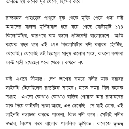
আনতে হয় অনেক দূর থেকে, হিসেব করে।
রাজমহল পাহাড়ের পাথুরে বুক থেকে মুক্তি পেয়ে গঙ্গা নদী
আমাদের মালদা মুর্শিদাবাদ ধরে বয়ে গেছে মোটামুটি ১৭৪
কিলোমিটার, তারপরে নাম বদলে প্রতিবেশী বাংলাদেশে। আমি
কয়েক বছর ধরে এই ১৭৪ কিলোমিটার নদী বরাবর হেঁটেছি,
থেকেছি। থেকেছি ওই ছিন্নমূল মানুষ গুলোর সঙ্গে, কখনো কখনো
কেউ সঙ্গী হয়েছেন শহর থেকে। কখনো নয়।
নদী এখানে সীমান্ত। দেশ ভাগের সময়ে নদীর মাঝ বরাবর
লাইনটা টেনেছিলেন রাডক্লিফ সাহেব। হাতে সময় ছিল কয়েক
সপ্তাহ। এখনো কোথাও কোথাও বাড়ির গোয়াল আর রান্নাঘরের
মাঝ দিয়ে লাইনটা পাতা আছে, এও দেখেছি। সে যাই হোক, এই
লাইনটা নড়াচড়া করতে পারেনা, কিন্তু নদী করে। সেটাই নদীর
স্বভাব, বিশেষ করে বাংলার পাললিক ভূমিতে। কলেজে ভূতত্ত্ব