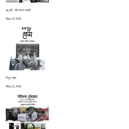
রঘু রাই: তাঁর আপন জবানি
May 23, 2026
নিগূঢ় প্রেম
May 22, 2026