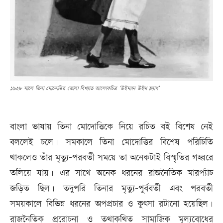
১৯২৮ সালে তিনা মোদোত্তির তোলা বিখ্যাত আলোকচিত্র ‘উইম্যান উইথ ফ্ল্যাগ’
বাংলা ভাষায় তিনা মোদোত্তিকে নিয়ে রচিত বই বিশেষ নেই
বললেই চলে। সমকালে তিনা মোদোত্তির বিশেষ পরিচিতি
থাকলেও তাঁর মৃত্যু-পরবর্তী সময়ে তা অনেকটাই বিস্মৃতির গহ্বরে
তলিয়ে যায়। এর সাথে অনেক ধরনের রাজনৈতিক মারপ্যাঁচ
জড়িত ছিল। তদুপরি তিনার মৃত্যু-পূর্ববর্তী এবং পরবর্তী
সময়কালে বিভিন্ন ধরনের অপপ্রচার ও কুৎসা রটানো হয়েছিল।
রাজনৈতিক প্ররোচনা ও তথাকথিত সামাজিক মূল্যবোধের