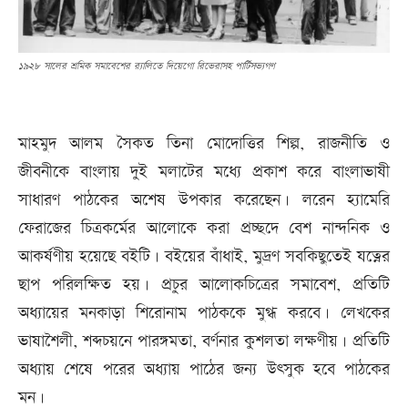
১৯২৮ সালের শ্রমিক সমাবেশের র‍্যালিতে দিয়েগো রিভেরাসহ পার্টিসভ্যগণ
মাহমুদ আলম সৈকত তিনা মোদোত্তির শিল্প, রাজনীতি ও
জীবনীকে বাংলায় দুই মলাটের মধ্যে প্রকাশ করে বাংলাভাষী
সাধারণ পাঠকের অশেষ উপকার করেছেন। লরেন হ্যামেরি
ফেরাজের চিত্রকর্মের আলোকে করা প্রচ্ছদে বেশ নান্দনিক ও
আকর্ষণীয় হয়েছে বইটি। বইয়ের বাঁধাই, মুদ্রণ সবকিছুতেই যত্নের
ছাপ পরিলক্ষিত হয়। প্রচুর আলোকচিত্রের সমাবেশ, প্রতিটি
অধ্যায়ের মনকাড়া শিরোনাম পাঠককে মুগ্ধ করবে। লেখকের
ভাষাশৈলী, শব্দচয়নে পারঙ্গমতা, বর্ণনার কুশলতা লক্ষণীয়। প্রতিটি
অধ্যায় শেষে পরের অধ্যায় পাঠের জন্য উৎসুক হবে পাঠকের
মন।