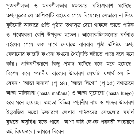
সৃজনশীলতা ও মননশীলতার চমৎকার বহিঃপ্রকাশ ঘটেছে।
তথ্যসূত্রের যে তালিকাটি বইয়ের শেষে দিয়েছেন সেভাবে না দিয়ে
ফুটনোট আকারে প্রতি পৃষ্ঠায় তথ্যসূত্র দেয়া থাকলে তাতে পাঠক
ও গবেষকরা বেশি উপকৃত হতেন। আলোকচিত্রগুলোর বর্ণনাও
বইয়ের শেষে এক সাথে দেয়াতে বারবার পৃষ্ঠা উল্টিয়ে তথ্য
মেলানোর কাজটি কখনো কখনো ধৈর্যচ্যুতি ঘটাতে পারে বলে মনে
করি। প্রতিবর্ণীকরণে কিছু প্রমাদ ঘটেছে বলে মনে হয়েছে।
বিশেষ করে স্প্যানীয় বাক্যের উচ্চারণ লেখাটা যথার্থ হয় নি।
যেমন: ‘আস্তা মানাস’ (পৃ ১৪), ‘আস্তা লিগো’ (পৃ ১৫) যথাক্রমে
আস্তা মানিয়ানা (hasta mañana) ও আস্তা লুয়েগো (hasta luego)
হবে মনে হয়েছে। এছাড়া বিভিন্ন স্প্যানীয় নাম ও শব্দের উচ্চারণ
ইংরেজির মতো উচ্চারণে লেখায় পাঠকদের সেগুলোর মর্মার্থ
বুঝতে অসুবিধা হতে পারে। আশা করি লেখক পরবর্তী সংস্করণে
এই বিষয়গুলো আমলে নিবেন।