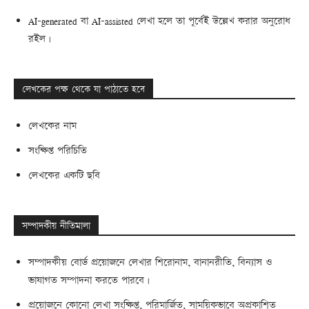
AI-generated বা AI-assisted লেখা হলে তা পূর্বেই উল্লেখ করার অনুরোধ
রইল।
লেখকের পক্ষ থেকে যা পাঠাতে হবে
লেখকের নাম
সংক্ষিপ্ত পরিচিতি
লেখকের একটি ছবি
সম্পাদকীয় নীতিমালা
সম্পাদকীয় বোর্ড প্রয়োজনে লেখার শিরোনাম, বানানরীতি, বিন্যাস ও
ভাষাগত সম্পাদনা করতে পারবে।
প্রয়োজনে কোনো লেখা সংক্ষিপ্ত, পরিমার্জিত, সাময়িকভাবে অপ্রকাশিত