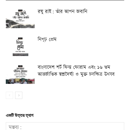
রঘু রাই: তাঁর আপন জবানি
নিগূঢ় প্রেম
বাংলাদেশ শর্ট ফিল্ম ফোরাম এবং ১৬ তম
আন্তর্জাতিক স্বল্পদৈর্ঘ্য ও মুক্ত চলচ্চিত্র উৎসব
একটি উত্তর ত্যাগ