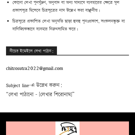
কোনো লেখা পুনর্মুদ্রণ, অনুবাদ বা অন্য মাধ্যমে ব্যবহারের ক্ষেত্রে মূল
প্রকাশসূত্র হিসেবে চিত্রসূত্রের নাম উল্লেখ করা বাঞ্ছনীয়।
চিত্রসূত্রে প্রকাশিত লেখা অনুমতি ছাড়া হুবহু পুনঃপ্রকাশ, সংকলনভুক্ত বা
বাণিজ্যিকভাবে ব্যবহার নিরুৎসাহিত করে।
নীচের ইমেইলে লেখা পাঠান:
chitrosutra2022@gmail.com
Subject line-এ উল্লেখ করুন:
“লেখা পাঠানো – [লেখার শিরোনাম]”