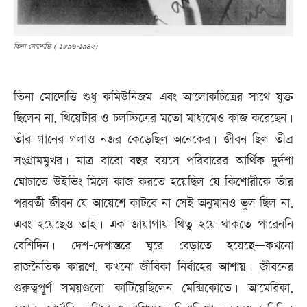
তিনা মোদোত্তি ( ১৮৯৬-১৯৪২)
তিনা মোদোত্তি শুধু কমিউনিজম এবং আলোকচিত্রের সাথে যুক্ত
ছিলেন না, থিয়েটার ও চলচ্চিত্রের মতো মাধ্যমেও কাজ করেছেন।
তাঁর গানের গলাও নজর কেড়েছিল অনেকের। জীবন ছিল তীব্র
সংগ্রামমুখর। মাত্র বারো বছর বয়সে পরিবারের আর্থিক দুর্দশা
ঘোচাতে উইভিং মিলে কাজ করতে হয়েছিল যে-কিশোরীকে তাঁর
পরবর্তী জীবন যে আয়েশে কাটবে না সেই অনুমানও ভুল ছিল না,
এবং হয়েছেও তাই। এক জায়াগায় থিতু হয়ে থাকতে পারেননি
বেশিদিন। দেশ-দেশান্তরে ঘুরে বেড়াতে হয়েছে—কখনো
রাজনৈতিক কারণে, কখনো জীবিকা নির্বাহের আশায়। জীবনের
গুরুত্বপূর্ণ সময়গুলো কাটিয়েছিলেন মেক্সিকোতে। আমেরিকা,