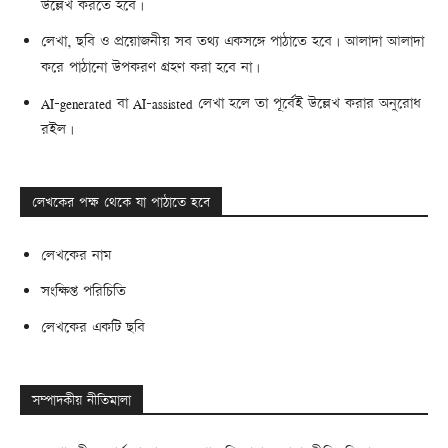
উল্লেখ করতে হবে।
লেখা, ছবি ও প্রয়োজনীয় সব তথ্য একসঙ্গে পাঠাতে হবে। আলাদা আলাদা
করে পাঠানো উপকরণ গ্রহণ করা হবে না।
AI-generated বা AI-assisted লেখা হলে তা পূর্বেই উল্লেখ করার অনুরোধ
রইল।
লেখকের পক্ষ থেকে যা পাঠাতে হবে
লেখকের নাম
সংক্ষিপ্ত পরিচিতি
লেখকের একটি ছবি
সম্পাদকীয় নীতিমালা