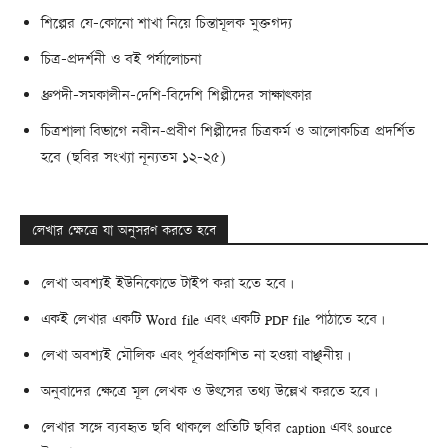
শিল্পের যে-কোনো শাখা নিয়ে চিন্তামূলক মুক্তগদ্য
চিত্র-প্রদর্শনী ও বই পর্যালোচনা
ধ্রুপদী-সমকালীন-দেশি-বিদেশি শিল্পীদের সাক্ষাৎকার
চিত্রশালা বিভাগে নবীন-প্রবীণ শিল্পীদের চিত্রকর্ম ও আলোকচিত্র প্রদর্শিত
হবে (ছবির সংখ্যা নূন্যতম ১২-২৫)
লেখার ক্ষেত্রে যা অনুসরণ করতে হবে
লেখা অবশ্যই ইউনিকোডে টাইপ করা হতে হবে।
একই লেখার একটি Word file এবং একটি PDF file পাঠাতে হবে।
লেখা অবশ্যই মৌলিক এবং পূর্বপ্রকাশিত না হওয়া বাঞ্ছনীয়।
অনুবাদের ক্ষেত্রে মূল লেখক ও উৎসের তথ্য উল্লেখ করতে হবে।
লেখার সঙ্গে ব্যবহৃত ছবি থাকলে প্রতিটি ছবির caption এবং source