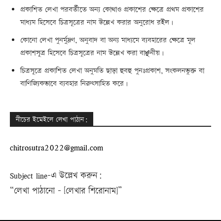
প্রকাশিত লেখা পরবর্তীতে অন্য কোথাও প্রকাশের ক্ষেত্রে প্রথম প্রকাশের
মাধ্যম হিসেবে চিত্রসূত্রের নাম উল্লেখ করার অনুরোধ রইল।
কোনো লেখা পুনর্মুদ্রণ, অনুবাদ বা অন্য মাধ্যমে ব্যবহারের ক্ষেত্রে মূল
প্রকাশসূত্র হিসেবে চিত্রসূত্রের নাম উল্লেখ করা বাঞ্ছনীয়।
চিত্রসূত্রে প্রকাশিত লেখা অনুমতি ছাড়া হুবহু পুনঃপ্রকাশ, সংকলনভুক্ত বা
বাণিজ্যিকভাবে ব্যবহার নিরুৎসাহিত করে।
নীচের ইমেইলে লেখা পাঠান:
chitrosutra2022@gmail.com
Subject line-এ উল্লেখ করুন:
“লেখা পাঠানো – [লেখার শিরোনাম]”