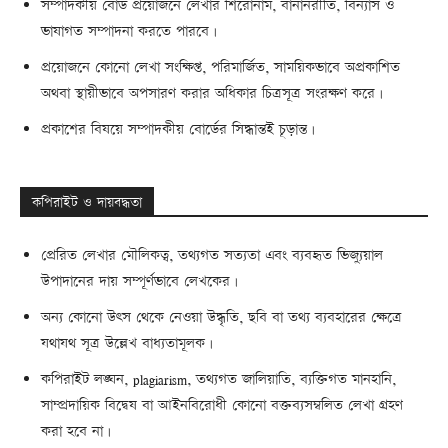
সম্পাদকীয় বোর্ড প্রয়োজনে লেখার শিরোনাম, বানানরীতি, বিন্যাস ও
ভাষাগত সম্পাদনা করতে পারবে।
প্রয়োজনে কোনো লেখা সংক্ষিপ্ত, পরিমার্জিত, সাময়িকভাবে অপ্রকাশিত
অথবা স্থায়ীভাবে অপসারণ করার অধিকার চিত্রসূত্র সংরক্ষণ করে।
প্রকাশের বিষয়ে সম্পাদকীয় বোর্ডের সিদ্ধান্তই চূড়ান্ত।
কপিরাইট ও দায়বদ্ধতা
প্রেরিত লেখার মৌলিকত্ব, তথ্যগত সত্যতা এবং ব্যবহৃত ভিজ্যুয়াল
উপাদানের দায় সম্পূর্ণভাবে লেখকের।
অন্য কোনো উৎস থেকে নেওয়া উদ্ধৃতি, ছবি বা তথ্য ব্যবহারের ক্ষেত্রে
যথাযথ সূত্র উল্লেখ বাধ্যতামূলক।
কপিরাইট লঙ্ঘন, plagiarism, তথ্যগত জালিয়াতি, ব্যক্তিগত মানহানি,
সাম্প্রদায়িক বিদ্বেষ বা আইনবিরোধী কোনো বক্তব্যসম্বলিত লেখা গ্রহণ
করা হবে না।