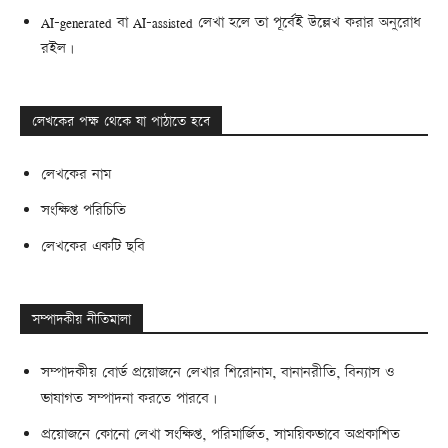
AI-generated বা AI-assisted লেখা হলে তা পূর্বেই উল্লেখ করার অনুরোধ
রইল।
লেখকের পক্ষ থেকে যা পাঠাতে হবে
লেখকের নাম
সংক্ষিপ্ত পরিচিতি
লেখকের একটি ছবি
সম্পাদকীয় নীতিমালা
সম্পাদকীয় বোর্ড প্রয়োজনে লেখার শিরোনাম, বানানরীতি, বিন্যাস ও
ভাষাগত সম্পাদনা করতে পারবে।
প্রয়োজনে কোনো লেখা সংক্ষিপ্ত, পরিমার্জিত, সাময়িকভাবে অপ্রকাশিত