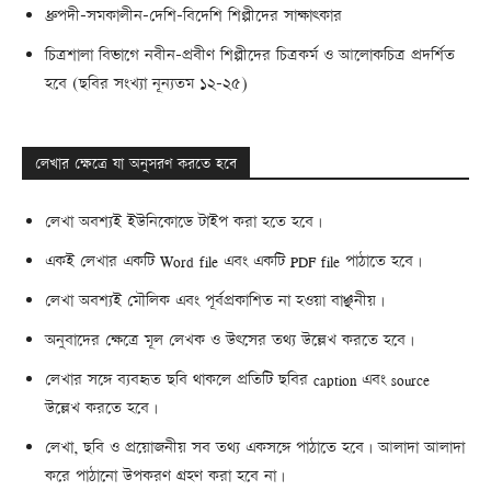
ধ্রুপদী-সমকালীন-দেশি-বিদেশি শিল্পীদের সাক্ষাৎকার
চিত্রশালা বিভাগে নবীন-প্রবীণ শিল্পীদের চিত্রকর্ম ও আলোকচিত্র প্রদর্শিত
হবে (ছবির সংখ্যা নূন্যতম ১২-২৫)
লেখার ক্ষেত্রে যা অনুসরণ করতে হবে
লেখা অবশ্যই ইউনিকোডে টাইপ করা হতে হবে।
একই লেখার একটি Word file এবং একটি PDF file পাঠাতে হবে।
লেখা অবশ্যই মৌলিক এবং পূর্বপ্রকাশিত না হওয়া বাঞ্ছনীয়।
অনুবাদের ক্ষেত্রে মূল লেখক ও উৎসের তথ্য উল্লেখ করতে হবে।
লেখার সঙ্গে ব্যবহৃত ছবি থাকলে প্রতিটি ছবির caption এবং source
উল্লেখ করতে হবে।
লেখা, ছবি ও প্রয়োজনীয় সব তথ্য একসঙ্গে পাঠাতে হবে। আলাদা আলাদা
করে পাঠানো উপকরণ গ্রহণ করা হবে না।