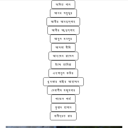
অসিত পাল
আনখ সমুদ্দুর
আবীর আবদুল্লাহ
আবীর আব্দুল্লাহ
আবুল মনসুর
আসমা বীথি
আহমেদ রাসেল
উম্মে তানিয়া
এহসানুল কবির
খন্দকার নাছির আহাম্মদ
দেবাশীষ মজুমদার
পাভেল পার্থ
ফুয়াদ হাসান
October 30, 2022
বানীব্রত রায়