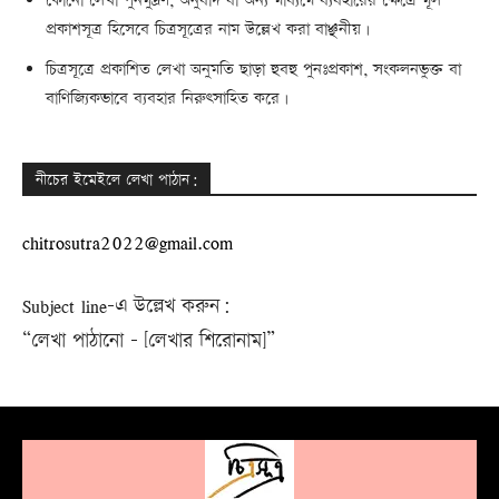
কোনো লেখা পুনর্মুদ্রণ, অনুবাদ বা অন্য মাধ্যমে ব্যবহারের ক্ষেত্রে মূল
প্রকাশসূত্র হিসেবে চিত্রসূত্রের নাম উল্লেখ করা বাঞ্ছনীয়।
চিত্রসূত্রে প্রকাশিত লেখা অনুমতি ছাড়া হুবহু পুনঃপ্রকাশ, সংকলনভুক্ত বা
বাণিজ্যিকভাবে ব্যবহার নিরুৎসাহিত করে।
নীচের ইমেইলে লেখা পাঠান:
chitrosutra2022@gmail.com
Subject line-এ উল্লেখ করুন:
“লেখা পাঠানো – [লেখার শিরোনাম]”