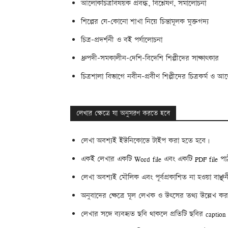
আলোকচিত্রবিষয়ক প্রবন্ধ, বিশ্লেষণ, সমালোচনা
শিল্পের যে-কোনো শাখা নিয়ে চিন্তামূলক মুক্তগদ্য
চিত্র-প্রদর্শনী ও বই পর্যালোচনা
ধ্রুপদী-সমকালীন-দেশি-বিদেশি শিল্পীদের সাক্ষাৎকার
চিত্রশালা বিভাগে নবীন-প্রবীণ শিল্পীদের চিত্রকর্ম ও আ
লেখার ক্ষেত্রে যা অনুসরণ করতে হবে
লেখা অবশ্যই ইউনিকোডে টাইপ করা হতে হবে।
একই লেখার একটি Word file এবং একটি PDF file পা
লেখা অবশ্যই মৌলিক এবং পূর্বপ্রকাশিত না হওয়া বাঞ্ছ
অনুবাদের ক্ষেত্রে মূল লেখক ও উৎসের তথ্য উল্লেখ ক
লেখার সঙ্গে ব্যবহৃত ছবি থাকলে প্রতিটি ছবির captio