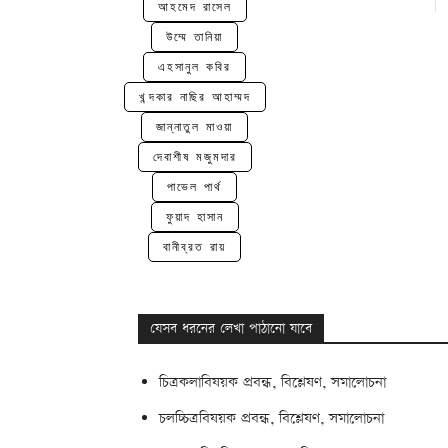
আহমেদ রাসেল
উম্মে তানিয়া
এহসানুল কবির
খন্দকার নাছির আহাম্মদ
জান্নাতুল মাওয়া
দেবাশীষ মজুমদার
পাভেল পার্থ
ফুয়াদ হাসান
বানীব্রত রায়
যেসব ধরনের লেখা পাঠানো যাবে
চিত্রকলাবিষয়ক প্রবন্ধ, বিশ্লেষণ, সমালোচনা
চলচ্চিত্রবিষয়ক প্রবন্ধ, বিশ্লেষণ, সমালোচনা