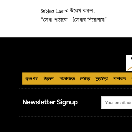
Subject line-এ উল্লেখ করুন:
“লেখা পাঠানো – [লেখার শিরোনাম]”
প্রথম পাতা
চিত্রকলা
আলোকচিত্র
চলচ্চিত্র
মুক্তচিন্তা
সাক্ষাৎকার
Newsletter Signup