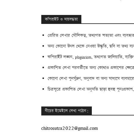
কপিরাইট ও দায়বদ্ধতা
প্রেরিত লেখার মৌলিকত্ব, তথ্যগত সত্যতা এবং ব্যবহৃত
অন্য কোনো উৎস থেকে নেওয়া উদ্ধৃতি, ছবি বা তথ্য ব্যবহ
কপিরাইট লঙ্ঘন, plagiarism, তথ্যগত জালিয়াতি, ব্যক্ত
প্রকাশিত লেখা পরবর্তীতে অন্য কোথাও প্রকাশের ক্ষেত্র
কোনো লেখা পুনর্মুদ্রণ, অনুবাদ বা অন্য মাধ্যমে ব্যবহারের
চিত্রসূত্রে প্রকাশিত লেখা অনুমতি ছাড়া হুবহু পুনঃপ্র
নীচের ইমেইলে লেখা পাঠান:
chitrosutra2022@gmail.com