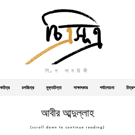
শিল্প সাময়িকী
চিত্র
চলচ্চিত্র
মুক্তচিন্তা
সাক্ষাৎকার
পর্যালোচনা
চিত্র
আবীর আব্দুল্লাহ
(scroll down to continue reading)