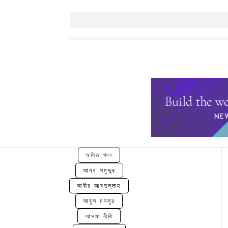
অসিত পাল
আনখ সমুদ্দুর
আবীর আবদুল্লাহ
আবুল মনসুর
আসমা বীথি