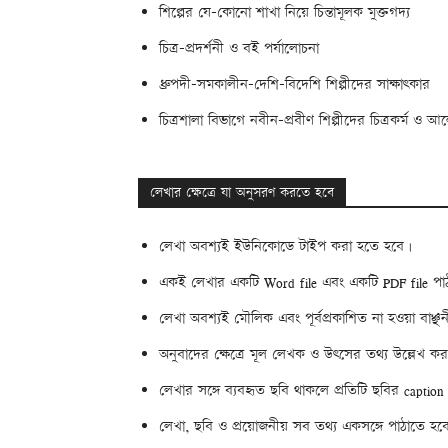
শিল্পের যে-কোনো শাখা নিয়ে চিন্তামূলক মুক্তগদ্য
চিত্র-প্রদর্শনী ও বই পর্যালোচনা
ধ্রুপদী-সমকালীন-দেশি-বিদেশি শিল্পীদের সাক্ষাৎকার
চিত্রশালা বিভাগে নবীন-প্রবীণ শিল্পীদের চিত্রকর্ম ও আ
লেখার ক্ষেত্রে যা অনুসরণ করতে হবে
লেখা অবশ্যই ইউনিকোডে টাইপ করা হতে হবে।
একই লেখার একটি Word file এবং একটি PDF file পা
লেখা অবশ্যই মৌলিক এবং পূর্বপ্রকাশিত না হওয়া বাঞ্ছ
অনুবাদের ক্ষেত্রে মূল লেখক ও উৎসের তথ্য উল্লেখ ক
লেখার সঙ্গে ব্যবহৃত ছবি থাকলে প্রতিটি ছবির captio
লেখা, ছবি ও প্রয়োজনীয় সব তথ্য একসঙ্গে পাঠাতে 