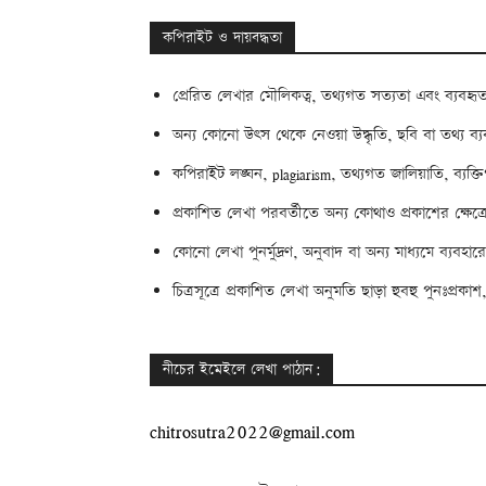
কপিরাইট ও দায়বদ্ধতা
প্রেরিত লেখার মৌলিকত্ব, তথ্যগত সত্যতা এবং ব্যবহৃত
অন্য কোনো উৎস থেকে নেওয়া উদ্ধৃতি, ছবি বা তথ্য ব্যবহ
কপিরাইট লঙ্ঘন, plagiarism, তথ্যগত জালিয়াতি, ব্যক্ত
প্রকাশিত লেখা পরবর্তীতে অন্য কোথাও প্রকাশের ক্ষেত্র
কোনো লেখা পুনর্মুদ্রণ, অনুবাদ বা অন্য মাধ্যমে ব্যবহারের
চিত্রসূত্রে প্রকাশিত লেখা অনুমতি ছাড়া হুবহু পুনঃপ্র
নীচের ইমেইলে লেখা পাঠান:
chitrosutra2022@gmail.com