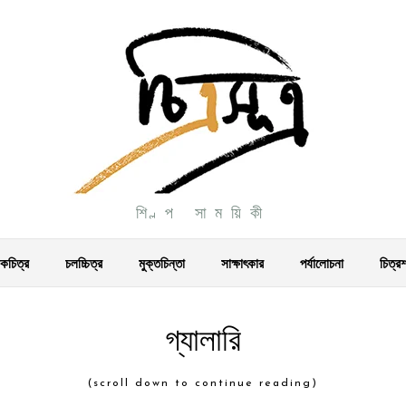
শিল্প সাময়িকী
চিত্র
চলচ্চিত্র
মুক্তচিন্তা
সাক্ষাৎকার
পর্যালোচনা
চিত্র
গ্যালারি
(scroll down to continue reading)