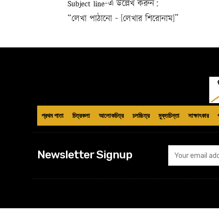
Subject line-এ উল্লেখ করুন:
“লেখা পাঠানো – [লেখার শিরোনাম]”
প্রথম পাতা
চিত্রকলা
আলোকচিত্র
চলচ্চিত্র
মুক্তচিন্তা
সাক্ষাৎকার
Newsletter Signup