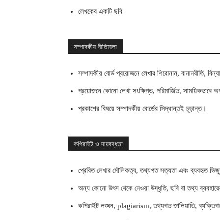
লেখকের একটি ছবি
সম্পাদকীয় নীতিমালা
সম্পাদকীয় বোর্ড প্রয়োজনে লেখার শিরোনাম, বানানরীতি, বিন
প্রয়োজনে কোনো লেখা সংক্ষিপ্ত, পরিমার্জিত, সাময়িকভাবে 
প্রকাশের বিষয়ে সম্পাদকীয় বোর্ডের সিদ্ধান্তই চূড়ান্ত।
কপিরাইট ও দায়বদ্ধতা
প্রেরিত লেখার মৌলিকত্ব, তথ্যগত সত্যতা এবং ব্যবহৃত ভিজ্য
অন্য কোনো উৎস থেকে নেওয়া উদ্ধৃতি, ছবি বা তথ্য ব্যবহারের
কপিরাইট লঙ্ঘন, plagiarism, তথ্যগত জালিয়াতি, ব্যক্তিগত