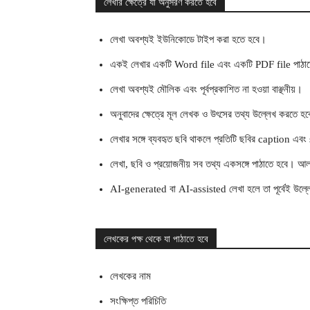
লেখার ক্ষেত্রে যা অনুসরণ করতে হবে
লেখা অবশ্যই ইউনিকোডে টাইপ করা হতে হবে।
একই লেখার একটি Word file এবং একটি PDF file পাঠা
লেখা অবশ্যই মৌলিক এবং পূর্বপ্রকাশিত না হওয়া বাঞ্ছনীয়।
অনুবাদের ক্ষেত্রে মূল লেখক ও উৎসের তথ্য উল্লেখ করতে হ
লেখার সঙ্গে ব্যবহৃত ছবি থাকলে প্রতিটি ছবির caption এ
লেখা, ছবি ও প্রয়োজনীয় সব তথ্য একসঙ্গে পাঠাতে হবে। আ
AI-generated বা AI-assisted লেখা হলে তা পূর্বেই উল
লেখকের পক্ষ থেকে যা পাঠাতে হবে
লেখকের নাম
সংক্ষিপ্ত পরিচিতি