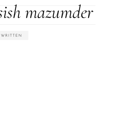
sish mazumder
S WRITTEN