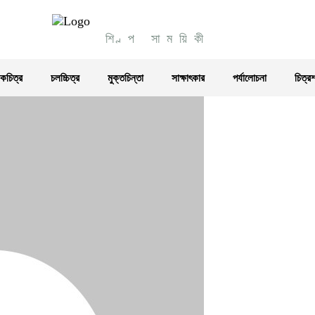
শিল্প সাময়িকী
চিত্র
চলচ্চিত্র
মুক্তচিন্তা
সাক্ষাৎকার
পর্যালোচনা
চিত্র