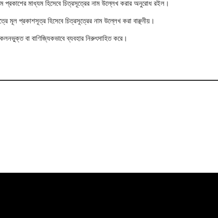
রথম প্রকাশের মাধ্যম হিসেবে চিত্রসূত্রের নাম উল্লেখ করার অনুরোধ রইল।
েত্রে মূল প্রকাশসূত্র হিসেবে চিত্রসূত্রের নাম উল্লেখ করা বাঞ্ছনীয়।
সংকলনভুক্ত বা বাণিজ্যিকভাবে ব্যবহার নিরুৎসাহিত করে।