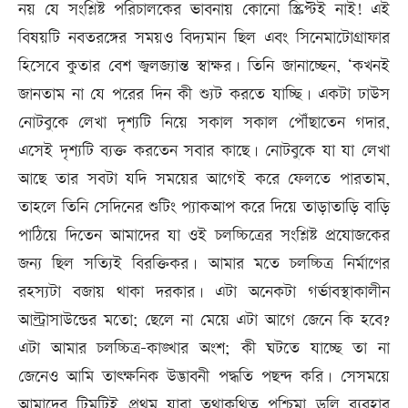
নয় যে সংশ্লিষ্ট পরিচালকের ভাবনায় কোনো স্ক্রিপ্টই নাই! এই
বিষয়টি নবতরঙ্গের সময়ও বিদ্যমান ছিল এবং সিনেমাটোগ্রাফার
হিসেবে কুতার বেশ জ্বলজ্যান্ত স্বাক্ষ‌র। তিনি জানাচ্ছেন, ‘কখনই
জানতাম না যে পরের দিন কী শ্যুট করতে যাচ্ছি। একটা ঢাউস
নোটবুকে লেখা দৃশ্যটি নিয়ে সকাল সকাল পৌঁছাতেন গদার,
এসেই দৃশ‌্যটি ব‌্যক্ত করতেন সবার কাছে। নোটবুকে যা যা লেখা
আছে তার সবটা যদি সময়ের আগেই করে ফেলতে পারতাম,
তাহলে তিনি সেদিনের শুটিং প্যাকআপ করে দিয়ে তাড়াতাড়ি বাড়ি
পাঠিয়ে দিতেন আমাদের যা ওই চলচ্চিত্রের সংশ্লিষ্ট প্রযোজকের
জন্য ছিল সত্যিই বিরক্তিকর। আমার মতে চলচ্চিত্র নির্মাণের
রহস্যটা বজায় থাকা দরকার। এটা অনেকটা গর্ভাবস্থাকালীন
আল্ট্রাসাউন্ডের মতো; ছেলে না মেয়ে এটা আগে জেনে কি হবে?
এটা আমার চলচ্চিত্র-কাঙ্খার অংশ; কী ঘটতে যাচ্ছে তা না
জেনেও আমি তাৎক্ষনিক উদ্ভাবনী পদ্ধতি পছন্দ করি। সেসময়ে
আমাদের টিমটিই প্রথম যারা তথাকথিত পশ্চিমা ডলি ব্যবহার