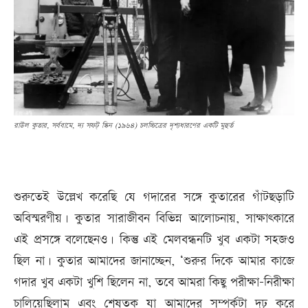
রাউল কুতার, সর্ববামে, দ্য সফট্ স্কিন (১৯৬৪) চলচ্চিত্রের দৃশ্যধারণের একটি মুহুর্ত
শুরুতেই উল্লেখ করেছি যে গদারের সঙ্গে কুতারের গাঁটছড়াটি
অবিস্মরণীয়। কুতার সারাজীবন বিভিন্ন আলোচনায়, সাক্ষাৎকারে
এই প্রসঙ্গে বলেছেনও। কিন্তু এই মেলবন্ধনটি খুব একটা সহজও
ছিল না। কুতার আমাদের জানাচ্ছেন, ‘শুরুর দিকে আমার কাজে
গদার খুব একটা খুশি ছিলেন না, তবে আমরা কিছু পরীক্ষা-নিরীক্ষা
চালিয়েছিলাম এবং শেষতক যা আমাদের সম্পর্কটা দৃঢ় করে