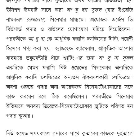
জ্য-লুক গদারের সাথে কুতারের প্রথম কাজের অভিজ্ঞতা ছিল
ঊনিশশ ঊনষাট সালে করা
আ
বু
দ্য
সুফল
(যার ইংরেজি
নামকরণ
ব্রেথলেস
) সিনেমার মাধ্যমে। প্রযোজক জর্জেস ডি
বিউগার্ড গদার ও রাউলের যোগাযোগ ঘটিয়ে দিয়েছিলেন।
পরবর্তীতে
আ
বু
দ্য
কে আধুনিক ফরাসি চলচ্চিত্রের টার্নিং পয়েন্ট
হিসেবে গণ্য করা হয়। হ্যান্ডহেল্ড ক্যামেরায়, প্রাকৃতিক আলোর
ব্যবহারে ডকুমেন্টারি ধাঁচে শ্যুটিং-এর জন্য
আ
বু
দ্য
সুফল
একদিকে যেমন ফরাসি নিউ ওয়েভের সিগনেচার অন্যদিকে
আধুনিক ফরাসি চলচ্চিত্রের অন্যতম বাঁকবদলকারী চলচ্চিত্রও।
অবশ‌্য শুরুতে গদার অন্য আরেকজন সিনেমাটোগ্রাফারের সঙ্গে
কাজ করবেন বলে ঠিক করেছিলেন। পরবর্তীতে সিনেমার
ইতিহাসে অনবদ্য ডিরেক্টর-সিনেমাটোগ্রাফার জুটিতে পরিণত হন
গদার-কুতার।
নিউ ওয়েভ সময়কালে গদারের সাথে কুতারের কাজকে দুইভাগে