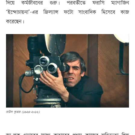
দিয়ে কর্মজীবনের শুরু। পরবর্তীতে ফরাসি ম্যাগাজিন
‘ইন্দোচায়না’-এর ফ্রিল্যান্স ফটো সাংবাদিক হিসেবে কাজ
করেছেন।
রাউল কুতার (১৯২৪-২০১৬)