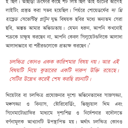
ই ছিল। তাছাড়া ত্রুফোর কাছে শট লিস্ট ছিল তাই শ্যুটের আগেই
লাইটিং প্রস্তুত করা সম্ভব হয়েছিল। পিয়ঁরে শোয়েডর্ফের
দ্য থ্রি
হান্ড্রেড সেভেন্টিন্থ প্লাটুন
যুদ্ধ বিষয়ক ছবির মধ্যে অন্যতম সেরা
ছবি, অন্তত আমার অভিজ্ঞতায়। যেমন ধরুন, আপনি কখনোই
শত্রুকে চাক্ষুষ করছেন না, আপনি কেবল সিলুয়েটগুলিকে আলাদা
আলাদাভাবে বা শরীরগুলোকে প্রত‌্যক্ষ করছেন।’
চলচ্চিত্র কোনও একক কারিশমার বিষয় নয়। আর এই
বিষয়টি নিয়ে কুতারের একটি দারুণ উক্তি রয়েছে।
সেটির উল্লেখ করেই শেষ করছি রচনাটি।
থিয়েটার বা চলচ্চিত্র প্রযোজনার দৃশ্যে অভিনেতাদের সাজসজ্জা,
মঞ্চসজ্জা ও বিন্যাস, স্টোরিবোর্ডিং, ভিজ্যুয়াল থিম এবং
সিনেমাটোগ্রাফির মাধ্যমে দৃশ‌্যশিল্প ও নির্দেশনার বদৌলতে
বর্ণনামূলক আখ‌্যানটি উপস্থাপিত হয়। অর্থাৎ চলচ্চিত্র কোনও