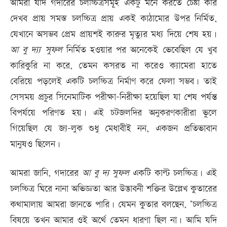
আমরা যদি গদারের চলচ্চিত্রসমূহ একটু মনে করতে চেষ্টা করি
দেখব প্রায় সমস্ত চলচ্চিত্র প্রায় একই কাঠামোর উপর নির্মিত,
যেখানে অসম্ভব প্রেম প্রায়শই কারুর মৃত্যুর মধ্য দিয়ে শেষ হয়।
আ
বু
দ্য
সুফল
নির্মিত হওয়ার পর অনেকেই ভেবেছিল যে খুব
কারিকুরি না করে, তেমন কসরত না করেও ক‌্যামেরা হাতে
বেরিয়ে পড়লেই একটি চলচ্চিত্র নির্মাণ করে ফেলা সম্ভব। তাই
সেসময় প্রচুর সিনেমাটিক পরীক্ষা-নিরীক্ষা হয়েছিল যা শেষ পর্যন্ত
বিপর্যয়ে পরিণত হয়। এই চটজলদির অনুকরণকারীরা ভুলে
গিয়েছিল যে জ্য-লুক শুধু মেধাবীই নন, একজন প্রতিভাবান
মানুষও ছিলেন।
আমরা জানি, গদারের
আ
বু
দ্য
সুফল
একটি কাল্ট চলচ্চিত্র। এই
চলচ্চিত্র ঘিরে নানা অভিজ্ঞতা আর উদ্ভাবনী শক্তির উল্লেখ কুতারের
কথামালায় আমরা জানতে পারি। যেমন কুতার বলছেন, ‘চলচ্চিত্র
বিষয়ে তখন আমার ওই অর্থে তেমন ধারণা ছিল না। আমি যদি