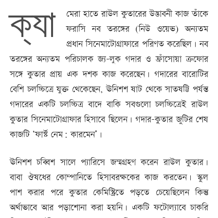
ক্যা
মেরা হাতে রাউল কুতারের উদ্ভাবনী কাজ তাঁকে
ফরাসি নব তরঙ্গের (নিউ ওয়েভ) অন্যতম
প্রধান সিনেমাটোগ্রাফারে পরিণত করেছিল। নব
তরঙ্গের অন্যতম পরিচালক জ্য-লুক গদার ও ফ্রাঁসোয়া ত্রুফোর
সঙ্গে কুতার প্রায় এক দশক কাজ করেছেন। গদারের বারোটির
বেশি চলচ্চিত্রে যুক্ত থেকেছেন, ঊনিশশ ষাট থেকে সাতষট্টি পর্যন্ত
গদারের একটি চলচ্চিত্র বাদে বাকি সবগুলো চলচ্চিত্রেই রাউল
কুতার সিনেমাটোগ্রাফার হিসাবে ছিলেন। গদার-কুতার জুটির শেষ
কাজটি ‘ফার্স্ট নেম: কারমেন’।
ঊনিশশ চব্বিশ সালে প্যারিসে জন্মগ্রহণ করেন রাউল কুতার।
বাবা ঔষধের কোম্পানিতে হিসাবরক্ষকের কাজ করতেন। স্কুল
পাশ করার পরে কুতার কেমিস্ট্রিতে পড়তে চেয়েছিলেন কিন্তু
অর্থাভাবে আর পড়াশোনা করা হয়নি। একটি ফটোল্যাবে চাকরি