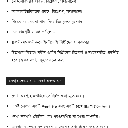
চলচ্চিত্রবিষয়ক প্রবন্ধ, বিশ্লেষণ, সমালোচনা
আলোকচিত্রবিষয়ক প্রবন্ধ, বিশ্লেষণ, সমালোচনা
শিল্পের যে-কোনো শাখা নিয়ে চিন্তামূলক মুক্তগদ্য
চিত্র-প্রদর্শনী ও বই পর্যালোচনা
ধ্রুপদী-সমকালীন-দেশি-বিদেশি শিল্পীদের সাক্ষাৎকার
চিত্রশালা বিভাগে নবীন-প্রবীণ শিল্পীদের চিত্রকর্ম ও আলোকচিত্র প্রদর্শিত
হবে (ছবির সংখ্যা নূন্যতম ১২-২৫)
লেখার ক্ষেত্রে যা অনুসরণ করতে হবে
লেখা অবশ্যই ইউনিকোডে টাইপ করা হতে হবে।
একই লেখার একটি Word file এবং একটি PDF file পাঠাতে হবে।
লেখা অবশ্যই মৌলিক এবং পূর্বপ্রকাশিত না হওয়া বাঞ্ছনীয়।
অনুবাদের ক্ষেত্রে মূল লেখক ও উৎসের তথ্য উল্লেখ করতে হবে।