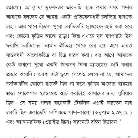
তোলে।
আ
বু
দ্য
সুফল
-এর ভাবনাটি ব‌্যক্ত করার সময় গদার
আমাকে বললেন যে আমরা একটা প্রতিবেদনধর্মী চলচ্চিত্র বানাতে
চাই। তার মানে দাঁড়াল পুরো চলচ্চিত্রটি হ্যান্ডহেল্ড শ্যুট করা হবে
এবং কোনো কৃত্রিম আলো ছাড়া! কিন্তু এখানে মূল ব্যাপারটা ছিল
ফরাসি চলচ্চিত্রের চলমান ঐতিহ্য থেকে বের হয়ে এসে আরও
বাস্তবধর্মী আলোকচিত্র বা চিত্র ধারণ করা। এর আগে আমাকে
কেউ কখনো পুরো একটা ফিকশন ফিল্ম হ্যান্ডহেল্ড শ্যুট করার
প্রস্তাব করেনি। অব‌শ্য এটা ভুলে গেলেও চলবে না যে, আমাদের
চলচ্চিত্রটির কোনো বাজেট ছিল না ফলে কৃত্রিম আলোর ব্যবহার
ছাড়া লোকেশনে হ্যান্ডহেল্ড শ্যুট করাটাই আমাদের জন্য সুবিধার
ছিল। সে সময় গদার কয়েকটি টেকনিক এপ্লাই করতেন যার
একটি ছিল একাডেমি রেশিওতে সাদা-কালো (অনুপাত ১.৩৭:১ )
এবং অ্যানামরফিক (ওয়াইড স্ক্রিন) ফরমেটে রঙ্গিন চিত্রায়ন।’