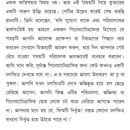
একক কারিশমার বিষয় নয়। আর এই বিষয়টি নিয়ে কুতারের
একটি দারুণ উক্তি রয়েছে। সেটির উল্লেখ করেই শেষ করছি
রচনাটি। তিনি বলেছেন, ‘যদি সুযোগ থাকে এবং পরিচালকের
স্বার্থসংশ্লিষ্ট হয় তাহলে একজন সিনেমাটোগ্রাফার হিসেবে যে
সময়টি আপনি আলোক প্রক্ষেপণ বা নিয়ন্ত্রণের পিছনে ব্যয়
করবেন সেখানে মিতব‌্যয়ী আচরণ করুন, ধরে নিন আপনার সেই
বেঁচে যাওয়া সময়টি পরিচালক ভালভাবেই ব্যবহার করবেন।
আমি মনে করি, দুর্দান্ত সিনেমাটোগ্রাফির জন্য কেউ কখনও একটি
চলচ্চিত্র দেখতে যায় না। এ-র সবচেয়ে ভালো উদাহরণ
আ
বু
দ্য
সুফল
। আপনি যখন চলচ্চিত্রটি দেখে অভিভূত হয়ে হল ছেড়ে
বেরিয়ে আসেন; আপনি কিন্তু এটির পরিচালনা, অভিনয় বা
সিনেমাটোগ্রাফির ঘোর থেকে চট্ করে বেরিয়ে আসতে পারেন
না। আপনার মনে হয় যে, ফিল্মটি নিখুঁত! বস্তুত কোনো চলচ্চিত্র
কখনো নিখুঁত হয়ে উঠতে পারে না।’