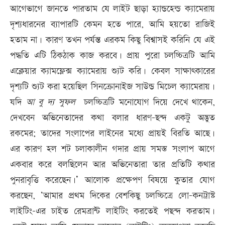
আগেভাগে জানতে পারতাম যে লাইট ছাড়া হ্যান্ডহেল্ড ক্যামেরায়
দৃশ্যধারনের ব্যাপারটি কেমন হতে পারে, আমি হয়তো রাজিই
হতাম না। কারণ তখন পর্যন্ত এরকম কিছু বিশ্বাসই করিনি যে এই
পদ্ধতি এটি ঠিকঠাক কাজ করবে। প্রায় পুরো চলচ্চিত্রটি আমি
এক্লেয়ার ক্যামফ্লেক্স ক্যামেরায় শ্যুট করি। কেবল সাক্ষাৎকারের
দৃশ্যটি শ্যুট করা হয়েছিল সিনক্রোনাইজ সাউন্ড মিচেল ক্যামেরায়।
যদি
আ
বু
দ্য
সুফল
চলচ্চিত্রটি মনোযোগ দিয়ে দেখে থাকেন,
দেখবেন অভিনেতাদের কথা বলার ধারণ-ছন্দ একটু অদ্ভুত
রকমের; তাদের সংলাপের লাইনের মধ্যে প্রায়ই বিরতি আছে।
এর কারণ হল শট চলাকালীন গদার প্রায় সমস্ত সংলাপ আগে
একবার করে বলছিলেন আর অভিনেতারা তার প্রতিটি কথার
পুনরাবৃত্তি করেছেন।’ আলোক প্রক্ষেপণ বিষয়ে কুতার যোগ
করছেন, ‘আমার প্রথম দিকের বেশকিছু চলচ্চিত্রে লো-কনট্রাস্ট
লাইটিং-এর চাইত রেমব্রান্ট লাইটিং করতেই পছন্দ করতাম।