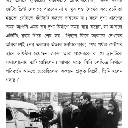
এই প্রসঙ্গে কুতারের মতামতটি প্রণিধানযোগ্য, ‘এমন একটি
শ্যুটিং স্ক্রিপ্ট দেখাতে পারবেন না যা খুব লম্বা দৈর্ঘের এবং রচয়িতা
হয়তো সেটাতে কাঁটছাট করতে চাইবেন না। ফলে দৃশ্য ধারণের
সময় আপনি এমন সব দৃশ্য নির্মাণে সময় ব্যয় করেন, যা আসলে
এডিটিং রুমে গিয়ে শেষ হয়। পিছনে ফিরে তাকালে দেখবেন
অধিকাংশই (নব তরঙ্গের অঁত্যর চলচ্চিত্রকার) শেষ পর্যন্ত সেইসব
স্থানে অধিষ্ঠান হয়েছেন একদা তারা যাদেরকে বা যে স্থানটিকে
সমালোচনায় ভাসিয়েছিলেন। আমার মতে, যিনি চলচ্চিত্র নির্মাণে
পরিবর্তন আনতে চেয়েছিলেন; একজন প্রকৃত বিপ্লবী, তিনি হলেন
গদার।’