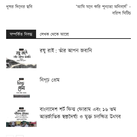
ধূসর দিনের ছবি
‘আমি মনে করি শূন্যতা অনিবার্য’ –
বরিস মিটিচ
সম্পর্কিত নিবন্ধ
লেখক থেকে আরো
রঘু রাই: তাঁর আপন জবানি
নিগূঢ় প্রেম
বাংলাদেশ শর্ট ফিল্ম ফোরাম এবং ১৬ তম
আন্তর্জাতিক স্বল্পদৈর্ঘ্য ও মুক্ত চলচ্চিত্র উৎসব