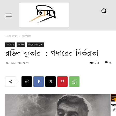
প্রথম পাতা
চলচ্চিত্র
চলচ্চিত্র
লেখক
শাহাদাত হোসেন
রাউল কুতার : গদারের নির্ভরতা
913
0
November 20, 2022
শাহা
হোস