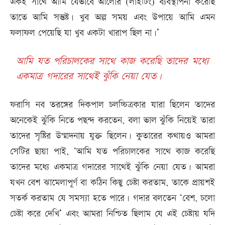
একই সাথে আমি যেভাবে আলোর (লাইটিং) ব্যবস্থাপনা করেছি
তাতে আমি সন্তুষ্ট। খুব অল্প সময় এবং উপায়ে আমি এমন
ফলাফল পেয়েছি যা খুব একটা খারাপ ছিল না।’
আমি যত পরিচালকের সাথে কাজ করেছি তাদের মধ্যে
একমাত্র গদারের সাথেই ঝুঁকি নেয়া যেত।
ফরাসি নব তরঙ্গের দিকপাল চলচ্চিত্রকার যারা ছিলেন তাদের
অনেকেই ঝুঁকি নিতে পছন্দ করতেন, বলা ভাল ঝুঁকি নিয়েই তারা
তাদের সৃষ্টির উন্মাদনায় যুক্ত ছিলেন। কুতারের কথায়ও আমরা
সেটির ছায়া পাই, ‘আমি যত পরিচালকের সাথে কাজ করেছি
তাদের মধ্যে একমাত্র গদারের সাথেই ঝুঁকি নেয়া যেত। আমরা
যখন বেশ ঝামেলাপূর্ণ বা কঠিন কিছু চেষ্টা করতাম, তাকে প্রায়শই
সতর্ক করতাম যে সমস্যা হতে পারে। গদার বলতেন ‘বেশ, চলো
চেষ্টা করে দেখি’ এবং আমরা নিশ্চিত ছিলাম যে এই চেষ্টায় যদি