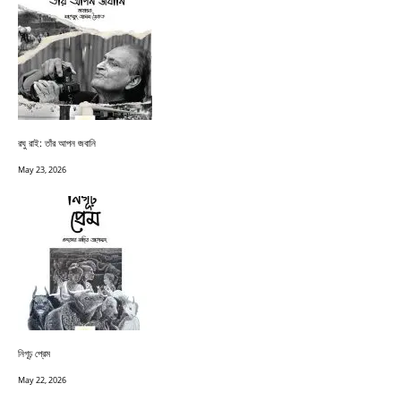
রঘু রাই: তাঁর আপন জবানি
May 23, 2026
নিগূঢ় প্রেম
May 22, 2026