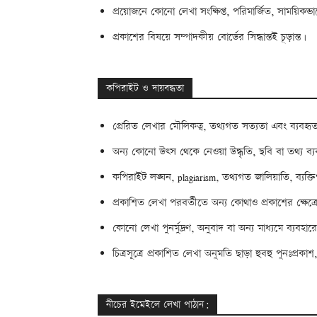
প্রয়োজনে কোনো লেখা সংক্ষিপ্ত, পরিমার্জিত, সাময়িকভ
প্রকাশের বিষয়ে সম্পাদকীয় বোর্ডের সিদ্ধান্তই চূড়ান্ত।
কপিরাইট ও দায়বদ্ধতা
প্রেরিত লেখার মৌলিকত্ব, তথ্যগত সত্যতা এবং ব্যবহৃত
অন্য কোনো উৎস থেকে নেওয়া উদ্ধৃতি, ছবি বা তথ্য ব্যবহ
কপিরাইট লঙ্ঘন, plagiarism, তথ্যগত জালিয়াতি, ব্যক্ত
প্রকাশিত লেখা পরবর্তীতে অন্য কোথাও প্রকাশের ক্ষেত্র
কোনো লেখা পুনর্মুদ্রণ, অনুবাদ বা অন্য মাধ্যমে ব্যবহারের
চিত্রসূত্রে প্রকাশিত লেখা অনুমতি ছাড়া হুবহু পুনঃপ্র
নীচের ইমেইলে লেখা পাঠান: