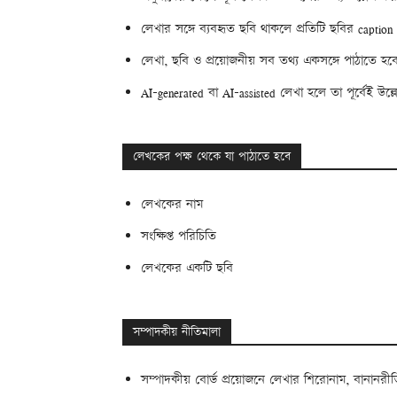
লেখার সঙ্গে ব্যবহৃত ছবি থাকলে প্রতিটি ছবির captio
লেখা, ছবি ও প্রয়োজনীয় সব তথ্য একসঙ্গে পাঠাতে 
AI-generated বা AI-assisted লেখা হলে তা পূর্বেই উ
লেখকের পক্ষ থেকে যা পাঠাতে হবে
লেখকের নাম
সংক্ষিপ্ত পরিচিতি
লেখকের একটি ছবি
সম্পাদকীয় নীতিমালা
সম্পাদকীয় বোর্ড প্রয়োজনে লেখার শিরোনাম, বানানরী