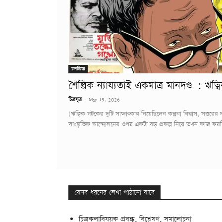
চলচ্চিত্র
শৈল্পিক ন্যায্যতাই একমাত্র মানদণ্ড : ঋত্
-
চিত্রসূত্র
May 19, 2026
(ঋত্বিক ঘটকের দুটি সাক্ষাৎকার নিয়েছিলেন কল্পনা বিশ্বাস, সত্ত
সাংস্কৃতিক আন্দোলনের ওপর একটা বড় প্রকল্প নিয়ে তখন কাজ করছ
যেসব ধরনের লেখা পাঠানো যাবে
চিত্রকলাবিষয়ক প্রবন্ধ, বিশ্লেষণ, সমালোচনা