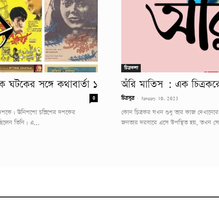
চিত্রকলা
বিক ঘটকের সঙ্গে কথাবার্তা ১
অঁরি মাতিস : এক চিত্রকরে
-
0
চিত্রসূত্র
January 10, 2023
রের দশকে। ঊনিশশো চল্লিশের দশকের
কোন চিত্রকর যখন শুধু তার কাজ দেখানোর জন্
িলেন তিনি। এ...
জনতার দরবারে এসে উপস্থিত হয়, তখন সে