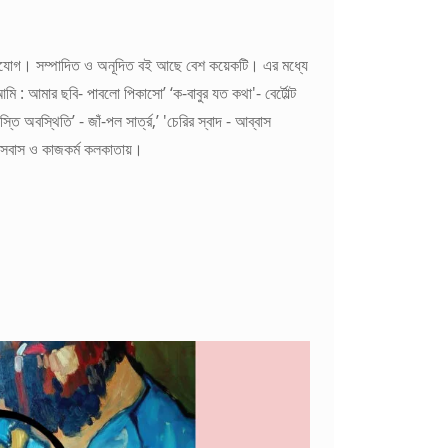
যোগাযোগ। সম্পাদিত ও অনূদিত বই আছে বেশ কয়েকটি। এর মধ্যে
ি : আমার ছবি- পাবলো পিকাসো’ ‘ক-বাবুর যত কথা'- বের্টোল্ট
ি অবস্থিতি’ - জাঁ-পল সার্ত্র,’ 'চেরির স্বাদ - আব্বাস
ি। বসবাস ও কাজকর্ম কলকাতায়।