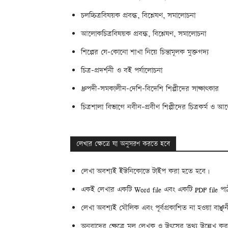
চলচ্চিত্রবিষয়ক প্রবন্ধ, বিশ্লেষণ, সমালোচনা
আলোকচিত্রবিষয়ক প্রবন্ধ, বিশ্লেষণ, সমালোচনা
শিল্পের যে-কোনো শাখা নিয়ে চিন্তামূলক মুক্তগদ্য
চিত্র-প্রদর্শনী ও বই পর্যালোচনা
ধ্রুপদী-সমকালীন-দেশি-বিদেশি শিল্পীদের সাক্ষাৎকার
চিত্রশালা বিভাগে নবীন-প্রবীণ শিল্পীদের চিত্রকর্ম ও আ
লেখার ক্ষেত্রে যা অনুসরণ করতে হবে
লেখা অবশ্যই ইউনিকোডে টাইপ করা হতে হবে।
একই লেখার একটি Word file এবং একটি PDF file পা
লেখা অবশ্যই মৌলিক এবং পূর্বপ্রকাশিত না হওয়া বাঞ্ছ
অনুবাদের ক্ষেত্রে মূল লেখক ও উৎসের তথ্য উল্লেখ ক