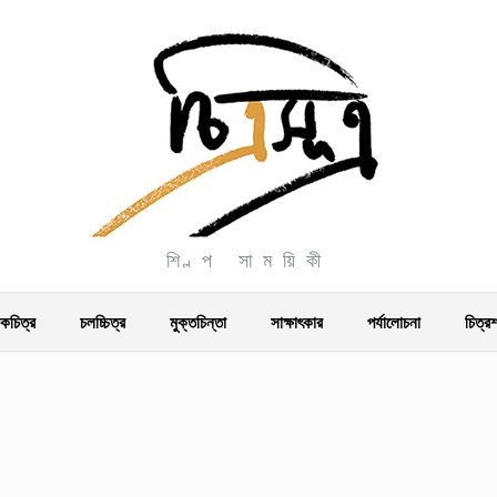
শিল্প সাময়িকী
চিত্র
চলচ্চিত্র
মুক্তচিন্তা
সাক্ষাৎকার
পর্যালোচনা
চিত্র