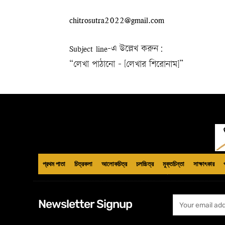
chitrosutra2022@gmail.com
Subject line-এ উল্লেখ করুন:
“লেখা পাঠানো – [লেখার শিরোনাম]”
প্রথম পাতা
চিত্রকলা
আলোকচিত্র
চলচ্চিত্র
মুক্তচিন্তা
সাক্ষাৎকার
Newsletter Signup