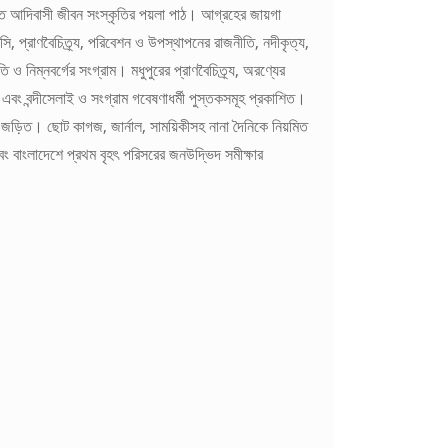
তিতে আদিবাসী জীবন সংস্কৃতির পয়লা পাঠ। আগ্রহের জায়গা
ন্সি, প্রাণবৈচিত্র্য, পরিবেশন ও উপস্থাপনের রাজনীতি, নদীকৃত্য,
তি ও নিম্নবর্গের সংগ্রাম। মধুপুরের প্রাণবৈচিত্র্য, অরণ্যের
এবং বন্দীসেলাই ও সংগ্রাম গবেষণাধর্মী পুস্তকসমূহ প্রকাশিত।
লনে জড়িত। ছোট কাগজ, জার্নাল, সাময়িকীসহ নানা দৈনিকে নিয়মিত
বং বাংলাদেশে প্রথম বৃহৎ পরিসরের জনউদ্ভিদ সমীক্ষার