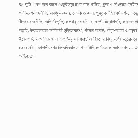
রঙ-তুলি। দশ বছর বয়সে খেজুরীছড়া চা বাগানে খাড়িয়া, মুন্ডা ও সাঁওতাল বস
প্রতিবেশ-রাজনীতি, অরণ্য-বিজ্ঞান, লোকায়ত জ্ঞান, পুস্তকবিহিন ধর্ম দর্শন, এজে
বীজের রাজনীতি, স্মৃতি-বিস্মৃতি, জলবায়ু ন্যায়বিচার, কর্পোরেট বাহাদুরি, জনসংস্কৃ
লড়াই, উত্তরবঙ্গের আদিবাসী মুক্তিযোদ্ধা, বীজের সংকট, খাদ্য-লংঘন ও লড়াই 
ইকোপার্ক, বহুজাতিক খনন এবং উন্নয়ন-বাহাদুরির বিরুদ্ধে নিম্নবর্গের আন্দো
লেখালেখি। জাহাঙ্গীরনগর বিশ্ববিদ্যালয় থেকে উদ্ভিদ বিজ্ঞানে স্নাতকোত্তর এ
অভিজ্ঞতা।