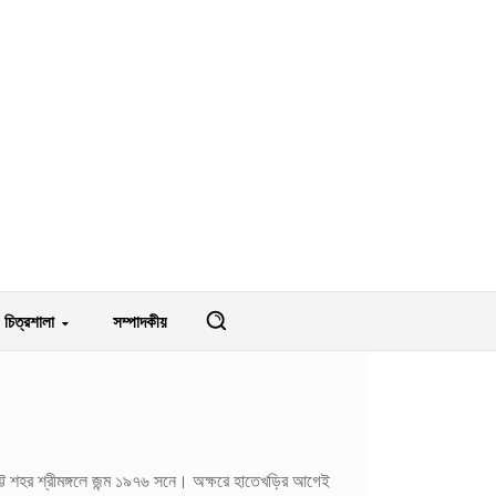
চিত্রশালা
সম্পাদকীয়
ছোট্ট শহর শ্রীমঙ্গলে জন্ম ১৯৭৬ সনে। অক্ষরে হাতেখড়ির আগেই