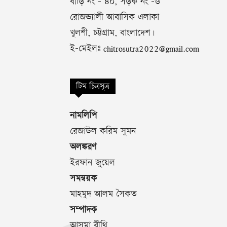
বাড়ি নং - ৪০, সড়ক নং -৬
রোজভ্যালী আবাসিক এলাকা
খুলশী, চট্টগ্রাম, বাংলাদেশ।
ই-মেইলঃ chitrosutra2022@gmail.com
টিম চিত্রসূত্র
নামলিপি
রেজাউল করিম সুমন
অলঙ্করণ
ইরফান জুয়েল
সমন্বয়ক
মাহমুদ আলম সৈকত
সম্পাদক
আসমা বীথি