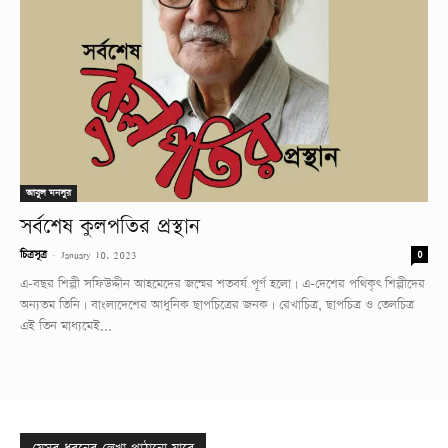
আবুল মনসুর
সর্বশেষ কুলপতির প্রস্থান
-
চিত্রসূত্র
January 10, 2023
0
এ-বছর শিল্পী সফিউদ্দীন আহমেদের জন্মের শতবর্ষ পূর্ণ হলো। এ-দেশের পথিকৃৎ শিল্পীদের
অন্যতম তিনি। বাংলাদেশের আধুনিক ছাপচিত্রের জনক। রেখাচিত্র, ছাপচিত্র ও তেলচিত্র
এই তিন মাধ্যমেই...