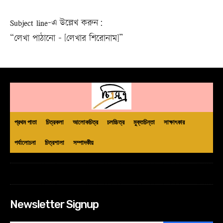
Subject line-এ উল্লেখ করুন:
“লেখা পাঠানো – [লেখার শিরোনাম]”
প্রথম পাতা
চিত্রকলা
আলোকচিত্র
চলচ্চিত্র
মুক্তচিন্তা
সাক্ষাৎকার
পর্যালোচনা
চিত্রশালা
সম্পাদকীয়
Newsletter Signup