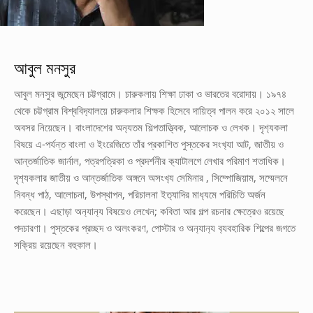
আবুল মনসুর
আবুল মনসুর জন্মেছেন চট্টগ্রামে। চারুকলায় শিক্ষা ঢাকা ও ভারতের বরোদায়। ১৯৭৪
থেকে চট্টগ্রাম বিশ্ববিদ‌্যালয়ে চারুকলার শিক্ষক হিসেবে দায়িত্ব পালন করে ২০১২ সালে
অবসর নিয়েছেন। বাংলাদেশের অন‌্যতম শিল্পতাত্ত্বিক, আলোচক ও লেখক। দৃশ‌্যকলা
বিষয়ে এ-পর্যন্ত বাংলা ও ইংরেজিতে তাঁর প্রকাশিত পুস্তকের সংখ‌্যা আট, জাতীয় ও
আন্তর্জাতিক জার্নাল, পত্রপত্রিকা ও প্রদর্শনীর ক‌্যাটালগে লেখার পরিমাণ শতাধিক।
দৃশ‌্যকলার জাতীয় ও আন্তর্জাতিক অঙ্গনে অসংখ‌্য সেমিনার , সিম্পোজিয়াম, সম্মেলনে
নিবন্ধ পাঠ, আলোচনা, উপস্থাপন, পরিচালনা ইত‌্যাদির মাধ‌্যমে পরিচিতি অর্জন
করেছেন। এছাড়া অন‌্যান‌্য বিষয়েও লেখেন; কবিতা আর গল্প রচনার ক্ষেত্রেও রয়েছে
পদচারণা। পুস্তকের প্রচ্ছদ ও অলংকরণ, পোস্টার ও অন‌্যান‌্য ব‌্যবহারিক শিল্পের জগতে
সক্রিয় রয়েছেন বহুকাল।